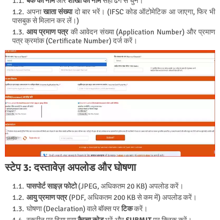
बैंक का नाम
और
शाखा का नाम
सही ढंग से चुनें।
अपना
खाता संख्या
दो बार भरें। (IFSC कोड ऑटोमेटिक आ जाएगा, फिर भी
पासबुक से मिलान कर लें।)
आय प्रमाण पत्र
की आवेदन संख्या (Application Number) और प्रमाण
पत्र क्रमांक (Certificate Number) दर्ज करें।
स्टेप 3: दस्तावेज़ अपलोड और घोषणा
पासपोर्ट साइज़ फोटो
(JPEG, अधिकतम 20 KB) अपलोड करें।
आयु प्रमाण पत्र
(PDF, अधिकतम 200 KB से कम में) अपलोड करें।
घोषणा (Declaration) वाले बॉक्स पर
टिक
करें।
स्क्रीन पर दिया गया
कैप्चा कोड
भरें और
SUBMIT
पर क्लिक करें।