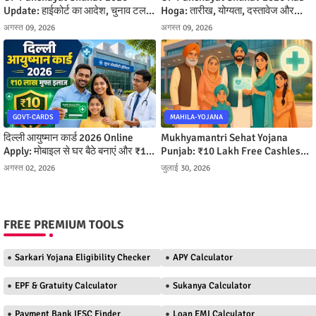
Update: हाईकोर्ट का आदेश, चुनाव टलने
Hoga: तारीख, योग्यता, दस्तावेज और
के कारण और नई तारीखें
आरक्षण
अगस्त 09, 2026
अगस्त 09, 2026
GOVT-CARDS
MAHILA-YOJANA
दिल्ली आयुष्मान कार्ड 2026 Online
Mukhyamantri Sehat Yojana
Apply: मोबाइल से घर बैठे बनाएं और ₹10
Punjab: ₹10 Lakh Free Cashless
लाख तक मुफ्त इलाज पाएं
Ilaj Kaise Milega
अगस्त 02, 2026
जुलाई 30, 2026
FREE PREMIUM TOOLS
Sarkari Yojana Eligibility Checker
APY Calculator
EPF & Gratuity Calculator
Sukanya Calculator
Payment Bank IFSC Finder
Loan EMI Calculator