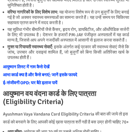
प्रावधान है, जिससे बुजुर्गों को आर्थिक मदद मिलती है और उनकी स्वास्थ्य सुरक्षा भी
सुनिश्चित होती है।
वरिष्ठ नागरिकों के लिए विशेष लाभ
: यह योजना विशेष रूप से उन बुजुर्गों के लिए बनाई
गई है जो अक्सर स्वास्थ्य समस्याओं का सामना करते हैं। यह उन्हें समय पर चिकित्सा
सहायता प्राप्त करने में मदद करती है।
यह सुविधा गंभीर बीमारियों जैसे कैंसर, हृदय रोग, डायबिटीज, और ऑर्थोपेडिक सर्जरी
के लिए भी उपलब्ध है। देशभर के हजारों PM-JAY पंजीकृत अस्पतालों में यह कार्ड
मान्य है, जिससे आप अपने नजदीकी अस्पताल में आसानी से इलाज करवा सकते हैं।
मुफ्त या रियायती स्वास्थ्य सेवाएँ
: इसके अंतर्गत कई प्रकार की स्वास्थ्य सेवाएं जैसे कि
जांच, उपचार और दवाइयां शामिल हैं, जो बुजुर्गों को बिना किसी अतिरिक्त खर्च के
उपलब्ध होती हैं।
आयुष्मान लिस्ट में नाम कैसे देखें
आभा कार्ड क्या है और कैसे बनाएं: जानें इसके फायदे
ई-संजीवनी OPD: घर बैठे इलाज पायें
आयुष्मान वय वंदना कार्ड के लिए पात्रता
(Eligibility Criteria)
Ayushman Vaya Vandana Card Eligibility Criteria की बात की जाये तो इस
कार्ड को बनवाने के लिए आपकी कोई ख़ास पात्रता शर्ते नही है बस उम्र होनी चाहिए 70+
आयु सीमा
: आवेदक की आयु 70 वर्ष या उससे अधिक होनी चाहिए।