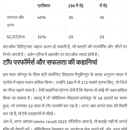
प्रतिशत
(90 में से)
में से)
जनरल और
40%
36
36
अन्य
SC/ST/PH
32%
29
29
कटऑफ डिस्ट्रिक्ट वाइज अलग हो सकती है, जो छात्रों की परफॉर्मेंस और सीटों पर
निर्भर करती है। अर्बन एरिया में आमतौर पर कटऑफ ज्यादा होती है।
टॉप परफॉर्मर्स और सफलता की कहानियां
इस साल जौनपुर के पीएम श्री कंपोजिट विद्यालय मैनुद्दीनपुर के छात्र अनुराग यादव ने
प्रदेश में पहला स्थान हासिल किया। उन्होंने 180 में से 172 मार्क्स प्राप्त किए, जो जिले
का गौरव बढ़ाने वाला है। ऐसी कहानियां प्रेरणा देती हैं कि मेहनत से कोई भी लक्ष्य हासिल
किया जा सकता है। बदायूं में भी संविलियन विद्यालय हर्रायपुर के 18 छात्रों का चयन
हुआ, जो लगातार 10 साल से टॉप परफॉर्म कर रहा है। अगर आप अगले साल की तैयारी
कर रहे हैं, तो ऐसे उदाहरणों से सीखें।
अंत में, अगर आपका nmms result 2025 पॉजिटिव आया है, तो बधाई! नहीं तो अगले
मौके की तैयारी करें। ऑफिशियल वेबसाइट पर अपडेट्स चेक करते रहें, और अगर कोई