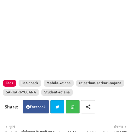
Tags
list-check
Mahila-Yojana
rajasthan-sarkari-yojana
SARKARI-YOJANA
Student-Yojana
Facebook
Twit
Wha
पुराने
और नया