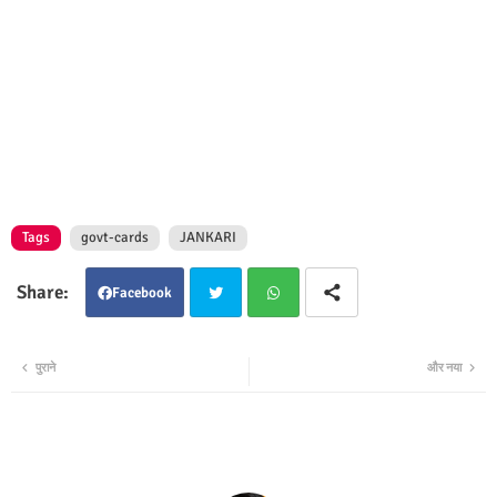
Tags
govt-cards
JANKARI
Facebook
Twit
Wha
पुराने
और नया
ter
tsap
p