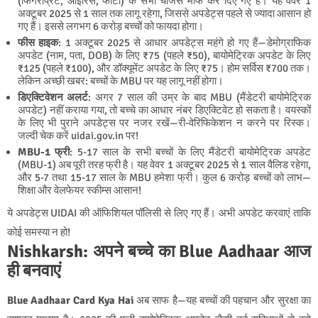
(फिंगरप्रिंट, आईरिस, फोटो) के सभी चार्जेस माफ कर दिए गए हैं। यह वेवर 1
अक्टूबर 2025 से 1 साल तक लागू रहेगा, जिससे अपडेट्स पहले से ज्यादा आसान हो
गए हैं। इससे लगभग 6 करोड़ बच्चों को फायदा होगा।
फीस हाइक
: 1 अक्टूबर 2025 से आधार अपडेट्स महंगे हो गए हैं—डेमोग्राफिक
अपडेट (नाम, पता, DOB) के लिए ₹75 (पहले ₹50), बायोमेट्रिक अपडेट के लिए
₹125 (पहले ₹100), और डॉक्यूमेंट अपडेट के लिए ₹75। होम सर्विस ₹700 तक।
लेकिन अच्छी खबर: बच्चों के MBU पर यह लागू नहीं होगा।
डिएक्टिवेशन अलर्ट
: अगर 7 साल की उम्र के बाद MBU (मैंडेटरी बायोमेट्रिक
अपडेट) नहीं कराया गया, तो बच्चे का आधार नंबर डिएक्टिवेट हो सकता है। वयस्कों
के लिए भी पुराने अपडेट्स पर नजर रखें—री-वेरिफिकेशन न करने पर रिस्क।
जल्दी चेक करें uidai.gov.in पर!
MBU-1 फ्री
: 5-17 साल के सभी बच्चों के लिए मैंडेटरी बायोमेट्रिक अपडेट
(MBU-1) अब पूरी तरह फ्री है। यह वेवर 1 अक्टूबर 2025 से 1 साल वैलिड रहेगा,
और 5-7 तथा 15-17 साल के MBU हमेशा फ्री। कुल 6 करोड़ बच्चों को लाभ—
शिक्षा और वेलफेयर स्कीम्स आसान!
ये अपडेट्स UIDAI की ऑफिशियल पॉलिसी से लिए गए हैं। अभी अपडेट करवाएं ताकि
कोई समस्या न हो!
Nishkarsh: अपने बच्चे का Blue Aadhaar आज
ही बनवाएं
Blue Aadhaar Card Kya Hai
अब साफ है—यह बच्चों की पहचान और सुरक्षा का