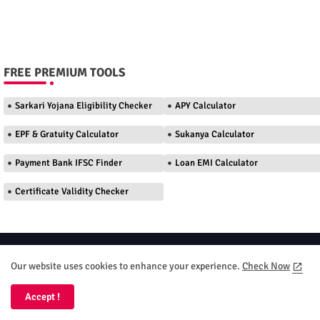
FREE PREMIUM TOOLS
Sarkari Yojana Eligibility Checker
APY Calculator
EPF & Gratuity Calculator
Sukanya Calculator
Payment Bank IFSC Finder
Loan EMI Calculator
Certificate Validity Checker
Home
About
Contact us
Privacy Policy
Our website uses cookies to enhance your experience.
Check Now
Terms and Conditions
DMC
Accept !
All Right Reserved Your DT Seva 2026 Copyright ©