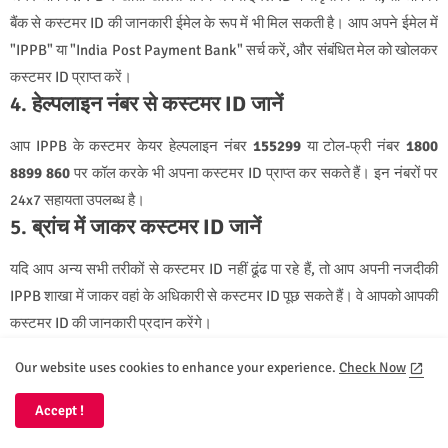
बैंक से कस्टमर ID की जानकारी ईमेल के रूप में भी मिल सकती है। आप अपने ईमेल में
"IPPB" या "India Post Payment Bank" सर्च करें, और संबंधित मेल को खोलकर
कस्टमर ID प्राप्त करें।
4.
हेल्पलाइन नंबर से कस्टमर ID जानें
आप IPPB के कस्टमर केयर हेल्पलाइन नंबर
155299
या टोल-फ्री नंबर
1800
8899 860
पर कॉल करके भी अपना कस्टमर ID प्राप्त कर सकते हैं। इन नंबरों पर
24x7 सहायता उपलब्ध है।
5.
ब्रांच में जाकर कस्टमर ID जानें
यदि आप अन्य सभी तरीकों से कस्टमर ID नहीं ढूंढ पा रहे हैं, तो आप अपनी नजदीकी
IPPB शाखा में जाकर वहां के अधिकारी से कस्टमर ID पूछ सकते हैं। वे आपको आपकी
कस्टमर ID की जानकारी प्रदान करेंगे।
इन सभी तरीकों से आप आसानी से अपना कस्टमर ID प्राप्त कर सकते हैं और IPPB
Our website uses cookies to enhance your experience.
Check Now
की सभी बैंकिंग सेवाओं का उपयोग कर सकते हैं।
निष्कर्ष
Accept !
अब आप 2025 में इंडिया पोस्ट पेमेंट बैंक का IFSC कोड IPOS0000001 और