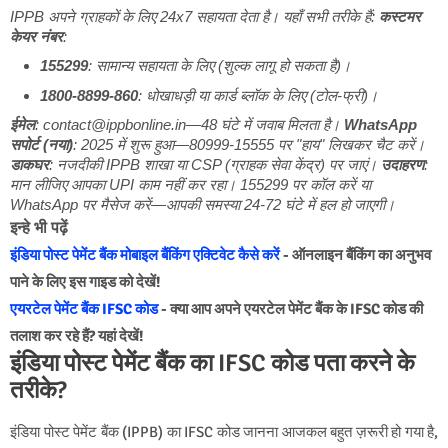
IPPB अपने ग्राहकों के लिए 24x7 सहायता देता है। यहाँ सभी तरीके हैं:
कस्टमर
केयर नंबर
:
155299
: सामान्य सहायता के लिए (शुल्क लागू हो सकता है)।
1800-8899-860
: धोखाधड़ी या कार्ड ब्लॉक के लिए (टोल-फ्री)।
ईमेल
: contact@ippbonline.in—48 घंटे में जवाब मिलता है।
WhatsApp
सपोर्ट (नया)
: 2025 में शुरू हुआ—80999-15555 पर "हाय" लिखकर चैट करें।
डाकघर
: नजदीकी IPPB शाखा या CSP (ग्राहक सेवा केंद्र) पर जाएं।
उदाहरण
:
मान लीजिए आपका UPI काम नहीं कर रहा। 155299 पर कॉल करें या
WhatsApp पर मैसेज करें—आपकी समस्या 24-72 घंटे में हल हो जाएगी।
इन्हे भी पढ़ें
इंडिया पोस्ट पेमेंट बैंक मोबाइल बैंकिंग एक्टिवेट कैसे करें
- ऑनलाइन बैंकिंग का अनुभव
पाने के लिए इस गाइड को देखें!
एयरटेल पेमेंट बैंक IFSC कोड
- क्या आप अपने एयरटेल पेमेंट बैंक के IFSC कोड की
तलाश कर रहे हैं? यहां देखें!
इंडिया पोस्ट पेमेंट बैंक का IFSC कोड पता करने के
तरीके?
इंडिया पोस्ट पेमेंट बैंक (IPPB) का IFSC कोड जानना आजकल बहुत ज़रूरी हो गया है,