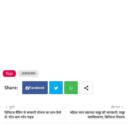
Tags
JANKARI
Facebook
Twit
Wha
पुराने
और नया
डिजिटल बैंकिंग से सरकारी योजना का लाभ कैसे
महिला स्वयं सहायता समूह की जानकारी: समूह
ter
tsap
लें: स्टेप-बाय-स्टेप गाइड
सशक्तिकरण, डिजिटल स्किल्स
p