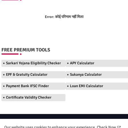
Error:
कोई परिणाम नहीं मिला
FREE PREMIUM TOOLS
Sarkari Yojana Eligibility Checker
APY Calculator
EPF & Gratuity Calculator
Sukanya Calculator
Payment Bank IFSC Finder
Loan EMI Calculator
Certificate Validity Checker
Home
About
Contact us
Privacy Policy
Our website uses cookies to enhance your experience.
Check Now