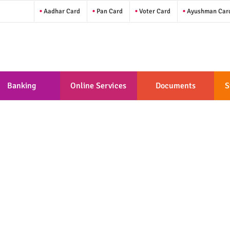
Aadhar Card
Pan Card
Voter Card
Ayushman Car
Banking
Online Services
Documents
S