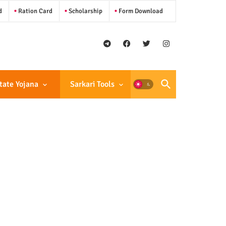
d
Ration Card
Scholarship
Form Download
tate Yojana
Sarkari Tools