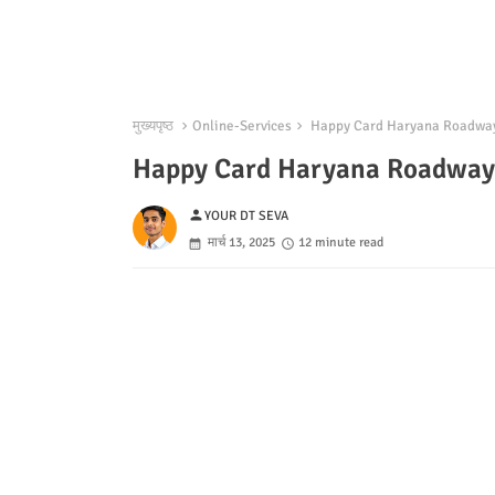
मुख्यपृष्ठ
Online-Services
Happy Card Haryana Roadways A
Happy Card Haryana Roadways A
person
YOUR DT SEVA
मार्च 13, 2025
12 minute read