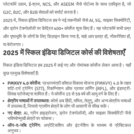
प्लेटफॉर्म उद्यम, ई-श्रम, NCS, और ASEEM जैसे पोर्टल्स के साथ एकीकृत है, जो
G2C, B2C, और B2B सेवाओं को सपोर्ट करता है।
2025 में, स्किल इंडिया डिजिटल हब ने नई तकनीकों जैसे AI, 5G, साइबर सिक्योरिटी,
और ड्रोन टेक्नोलॉजी पर केंद्रित 400+ कोर्सेज शुरू किए हैं। यह प्लेटफॉर्म सभी उम्र
और पृष्ठभूमि के लोगों के लिए डिज़ाइन किया गया है, चाहे आप छात्र हों, नौकरीपेशा हों,
या बेरोजगार।
2025 में स्किल इंडिया डिजिटल कोर्स की विशेषताएँ
स्किल इंडिया डिजिटल हब 2025 में कई नए और रोमांचक कोर्सेज लेकर आया है। यहाँ
कुछ प्रमुख विशेषताएँ हैं:
PMKVY 4.0 कोर्सेज
: प्रधानमंत्री कौशल विकास योजना (PMKVY) 4.0 के तहत
शॉर्ट-टर्म ट्रेनिंग (STT), रिकग्निशन ऑफ प्रायर लर्निंग (RPL), और इंडस्ट्री-
लिंक्ड प्रोजेक्ट्स शामिल हैं। ये कोर्सेज 15 से 59 वर्ष की आयु वर्ग के लिए हैं।
क्षेत्रीय भाषाओं में उपलब्धता
: कोर्स अब हिंदी, तमिल, तेलुगु, और अन्य क्षेत्रीय भाषाओं
में उपलब्ध हैं, जिससे ग्रामीण क्षेत्रों के लोग भी आसानी से सीख सकें।
नए क्षेत्र
: AI, ग्रीन हाइड्रोजन, ड्रोन टेक्नोलॉजी, और साइबर सिक्योरिटी जैसे
भविष्योन्मुखी क्षेत्रों पर फोकस।
ऑन-द-जॉब ट्रेनिंग
: अप्रेंटिसशिप और इंटर्नशिप के माध्यम से प्रैक्टिकल
अनुभव।