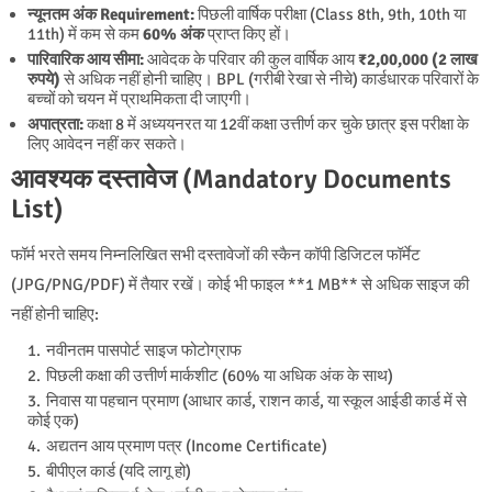
न्यूनतम अंक Requirement:
पिछली वार्षिक परीक्षा (Class 8th, 9th, 10th या
11th) में कम से कम
60% अंक
प्राप्त किए हों।
पारिवारिक आय सीमा:
आवेदक के परिवार की कुल वार्षिक आय
₹2,00,000 (2 लाख
रुपये)
से अधिक नहीं होनी चाहिए। BPL (गरीबी रेखा से नीचे) कार्डधारक परिवारों के
बच्चों को चयन में प्राथमिकता दी जाएगी।
अपात्रता:
कक्षा 8 में अध्ययनरत या 12वीं कक्षा उत्तीर्ण कर चुके छात्र इस परीक्षा के
लिए आवेदन नहीं कर सकते।
आवश्यक दस्तावेज (Mandatory Documents
List)
फॉर्म भरते समय निम्नलिखित सभी दस्तावेजों की स्कैन कॉपी डिजिटल फॉर्मेट
(JPG/PNG/PDF) में तैयार रखें। कोई भी फाइल **1 MB** से अधिक साइज की
नहीं होनी चाहिए:
नवीनतम पासपोर्ट साइज फोटोग्राफ
पिछली कक्षा की उत्तीर्ण मार्कशीट (60% या अधिक अंक के साथ)
निवास या पहचान प्रमाण (आधार कार्ड, राशन कार्ड, या स्कूल आईडी कार्ड में से
कोई एक)
अद्यतन आय प्रमाण पत्र (Income Certificate)
बीपीएल कार्ड (यदि लागू हो)