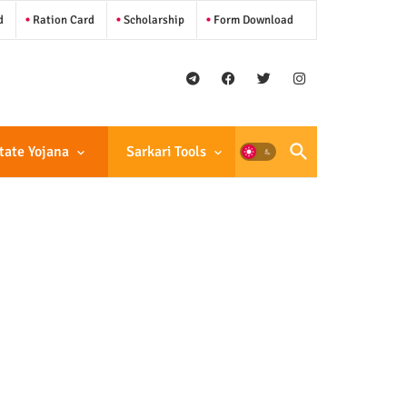
d
Ration Card
Scholarship
Form Download
tate Yojana
Sarkari Tools