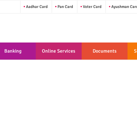
Aadhar Card
Pan Card
Voter Card
Ayushman Car
Banking
Online Services
Documents
S