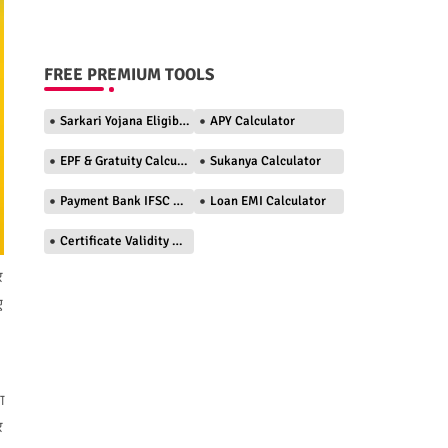
FREE PREMIUM TOOLS
Sarkari Yojana Eligibility Checker
APY Calculator
EPF & Gratuity Calculator
Sukanya Calculator
Payment Bank IFSC Finder
Loan EMI Calculator
Certificate Validity Checker
र
ए
ा
र