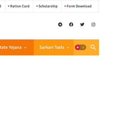
d
Ration Card
Scholarship
Form Download
tate Yojana
Sarkari Tools