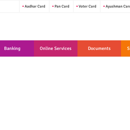
Aadhar Card
Pan Card
Voter Card
Ayushman Car
Banking
Online Services
Documents
S