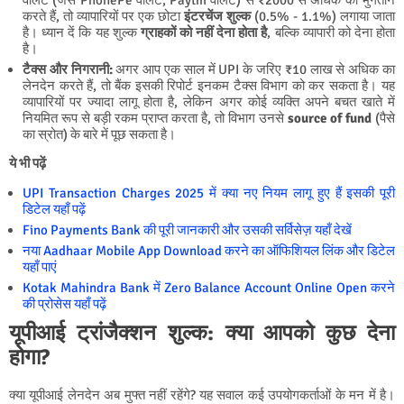
वॉलेट (जैसे PhonePe वॉलेट, Paytm वॉलेट) से ₹2000 से अधिक का भुगतान
करते हैं, तो व्यापारियों पर एक छोटा
इंटरचेंज शुल्क
(0.5% - 1.1%) लगाया जाता
है। ध्यान दें कि यह शुल्क
ग्राहकों को नहीं देना होता है
, बल्कि व्यापारी को देना होता
है।
टैक्स और निगरानी:
अगर आप एक साल में UPI के जरिए ₹10 लाख से अधिक का
लेनदेन करते हैं, तो बैंक इसकी रिपोर्ट इनकम टैक्स विभाग को कर सकता है। यह
व्यापारियों पर ज्यादा लागू होता है, लेकिन अगर कोई व्यक्ति अपने बचत खाते में
नियमित रूप से बड़ी रकम प्राप्त करता है, तो विभाग उनसे
source of fund
(पैसे
का स्रोत) के बारे में पूछ सकता है।
ये भी पढ़ें
UPI Transaction Charges 2025 में क्या नए नियम लागू हुए हैं इसकी पूरी
डिटेल यहाँ पढ़ें
Fino Payments Bank की पूरी जानकारी और उसकी सर्विसेज़ यहाँ देखें
नया Aadhaar Mobile App Download करने का ऑफिशियल लिंक और डिटेल
यहाँ पाएं
Kotak Mahindra Bank में Zero Balance Account Online Open करने
की प्रोसेस यहाँ पढ़ें
यूपीआई ट्रांजैक्शन शुल्क: क्या आपको कुछ देना
होगा?
क्या यूपीआई लेनदेन अब मुफ्त नहीं रहेंगे? यह सवाल कई उपयोगकर्ताओं के मन में है।