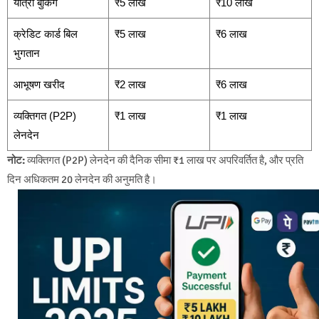
यात्रा बुकिंग
₹5 लाख
₹10 लाख
क्रेडिट कार्ड बिल
₹5 लाख
₹6 लाख
भुगतान
आभूषण खरीद
₹2 लाख
₹6 लाख
व्यक्तिगत (P2P)
₹1 लाख
₹1 लाख
लेनदेन
नोट:
व्यक्तिगत (P2P) लेनदेन की दैनिक सीमा ₹1 लाख पर अपरिवर्तित है, और प्रति
दिन अधिकतम 20 लेनदेन की अनुमति है।