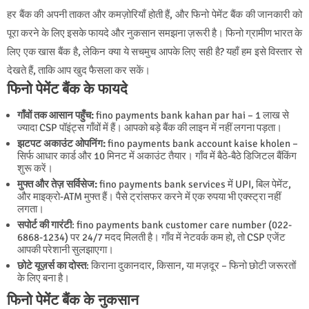
हर बैंक की अपनी ताकत और कमज़ोरियाँ होती हैं, और फिनो पेमेंट बैंक की जानकारी को
पूरा करने के लिए इसके फायदे और नुकसान समझना ज़रूरी है। फिनो ग्रामीण भारत के
लिए एक खास बैंक है, लेकिन क्या ये सचमुच आपके लिए सही है? यहाँ हम इसे विस्तार से
देखते हैं, ताकि आप खुद फैसला कर सकें।
फिनो पेमेंट बैंक के फायदे
गाँवों तक आसान पहुँच:
fino payments bank kahan par hai – 1 लाख से
ज्यादा CSP पॉइंट्स गाँवों में हैं। आपको बड़े बैंक की लाइन में नहीं लगना पड़ता।
झटपट अकाउंट ओपनिंग:
fino payments bank account kaise kholen –
सिर्फ आधार कार्ड और 10 मिनट में अकाउंट तैयार। गाँव में बैठे-बैठे डिजिटल बैंकिंग
शुरू करें।
मुफ्त और तेज़ सर्विसेज:
fino payments bank services में UPI, बिल पेमेंट,
और माइक्रो-ATM मुफ्त हैं। पैसे ट्रांसफर करने में एक रुपया भी एक्स्ट्रा नहीं
लगता।
सपोर्ट की गारंटी
: fino payments bank customer care number (022-
6868-1234) पर 24/7 मदद मिलती है। गाँव में नेटवर्क कम हो, तो CSP एजेंट
आपकी परेशानी सुलझाएगा।
छोटे यूज़र्स का दोस्त
: किराना दुकानदार, किसान, या मज़दूर – फिनो छोटी जरूरतों
के लिए बना है।
फिनो पेमेंट बैंक के नुकसान