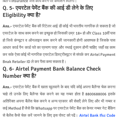
बिल पे Insurance जैसे कार्य करने पर कमीशन मिलेगा
।
Q. 5- एयरटेल पेमेंट बैंक की आई डी लेने के लिए
Eligibility क्या है?
Ans.-
एयरटेल पेमेंट बैंक की रिटेलर आई डी कोई भी भारतीय नागरिक ले सकता है जो
एयरटेल के साथ काम करने का इच्छुक हो जिसकी उम्र 18+ हो और Class 10वीं पास
हो जिसे कंप्यूटर व ऑनलाइन काम करने की जानकारी होनी आवश्यक है जिसके पास
आधार कार्ड पैन कार्ड पते का प्रमाण पत्र और स्थाई दुकान होनी चाहिए जहाँ वह काम
कर सके ऐसा कोई भी नागरिक एयरटेल डिस्ट्रीब्यूटर से संपर्क कर Airtel Payment
Bnak Retailer ID ले कर पैसा कमा सकता है।
Q. 6- Airtel Payment Bank Balance Check
Number क्‍या है?
Ans.-
एयरटेल पेमेंट बैंक में खाता खुलवाने के बाद यदि कोई अपना बैलेंन्‍स चेक करना
चाहे तो उनके लिए बैलेंन्‍स चेक करने का यह नम्‍बर होता है 8800688006 इसके
अतिरिक्‍त अपना बैंलेंस चेक करने व अन्‍य प्रकार की सेवाऍं लेने लिए और भी नम्‍बर व
कई Method हैं जैसे कि Whatsapp पर एयरटेल पेमेंट बैंक का केयर नम्‍बर नेट बैंकिग
से बैलेंस कैसे चेक करें जानने के लिए इस पोस्‍ट को पढें।
Airtel Bank Ifsc Code