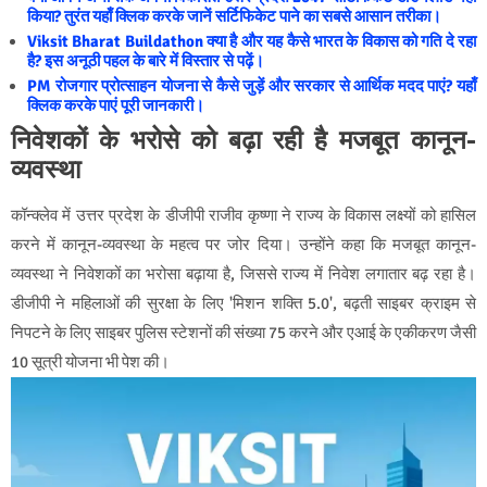
किया? तुरंत यहाँ क्लिक करके जानें सर्टिफिकेट पाने का सबसे आसान तरीका।
Viksit Bharat Buildathon क्या है और यह कैसे भारत के विकास को गति दे रहा
है? इस अनूठी पहल के बारे में विस्तार से पढ़ें।
PM रोजगार प्रोत्साहन योजना से कैसे जुड़ें और सरकार से आर्थिक मदद पाएं? यहाँ
क्लिक करके पाएं पूरी जानकारी।
निवेशकों के भरोसे को बढ़ा रही है मजबूत कानून-
व्यवस्था
कॉन्क्लेव में उत्तर प्रदेश के डीजीपी राजीव कृष्णा ने राज्य के विकास लक्ष्यों को हासिल
करने में कानून-व्यवस्था के महत्व पर जोर दिया। उन्होंने कहा कि मजबूत कानून-
व्यवस्था ने निवेशकों का भरोसा बढ़ाया है, जिससे राज्य में निवेश लगातार बढ़ रहा है।
डीजीपी ने महिलाओं की सुरक्षा के लिए 'मिशन शक्ति 5.0', बढ़ती साइबर क्राइम से
निपटने के लिए साइबर पुलिस स्टेशनों की संख्या 75 करने और एआई के एकीकरण जैसी
10 सूत्री योजना भी पेश की।