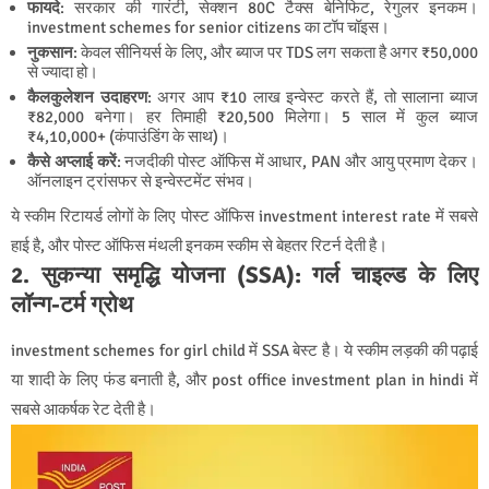
फायदे
: सरकार की गारंटी, सेक्शन 80C टैक्स बेनिफिट, रेगुलर इनकम।
investment schemes for senior citizens का टॉप चॉइस।
नुकसान
: केवल सीनियर्स के लिए, और ब्याज पर TDS लग सकता है अगर ₹50,000
से ज्यादा हो।
कैलकुलेशन उदाहरण
: अगर आप ₹10 लाख इन्वेस्ट करते हैं, तो सालाना ब्याज
₹82,000 बनेगा। हर तिमाही ₹20,500 मिलेगा। 5 साल में कुल ब्याज
₹4,10,000+ (कंपाउंडिंग के साथ)।
कैसे अप्लाई करें
: नजदीकी पोस्ट ऑफिस में आधार, PAN और आयु प्रमाण देकर।
ऑनलाइन ट्रांसफर से इन्वेस्टमेंट संभव।
ये स्कीम रिटायर्ड लोगों के लिए पोस्ट ऑफिस investment interest rate में सबसे
हाई है, और पोस्ट ऑफिस मंथली इनकम स्कीम से बेहतर रिटर्न देती है।
2. सुकन्या समृद्धि योजना (SSA): गर्ल चाइल्ड के लिए
लॉन्ग-टर्म ग्रोथ
investment schemes for girl child में SSA बेस्ट है। ये स्कीम लड़की की पढ़ाई
या शादी के लिए फंड बनाती है, और post office investment plan in hindi में
सबसे आकर्षक रेट देती है।