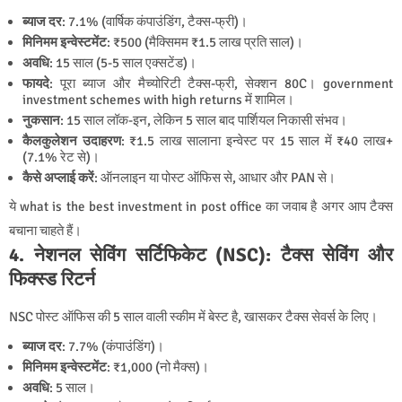
ब्याज दर
: 7.1% (वार्षिक कंपाउंडिंग, टैक्स-फ्री)।
मिनिमम इन्वेस्टमेंट
: ₹500 (मैक्सिमम ₹1.5 लाख प्रति साल)।
अवधि
: 15 साल (5-5 साल एक्सटेंड)।
फायदे
: पूरा ब्याज और मैच्योरिटी टैक्स-फ्री, सेक्शन 80C। government
investment schemes with high returns में शामिल।
नुकसान
: 15 साल लॉक-इन, लेकिन 5 साल बाद पार्शियल निकासी संभव।
कैलकुलेशन उदाहरण
: ₹1.5 लाख सालाना इन्वेस्ट पर 15 साल में ₹40 लाख+
(7.1% रेट से)।
कैसे अप्लाई करें
: ऑनलाइन या पोस्ट ऑफिस से, आधार और PAN से।
ये what is the best investment in post office का जवाब है अगर आप टैक्स
बचाना चाहते हैं।
4. नेशनल सेविंग सर्टिफिकेट (NSC): टैक्स सेविंग और
फिक्स्ड रिटर्न
NSC पोस्ट ऑफिस की 5 साल वाली स्कीम में बेस्ट है, खासकर टैक्स सेवर्स के लिए।
ब्याज दर
: 7.7% (कंपाउंडिंग)।
मिनिमम इन्वेस्टमेंट
: ₹1,000 (नो मैक्स)।
अवधि
: 5 साल।