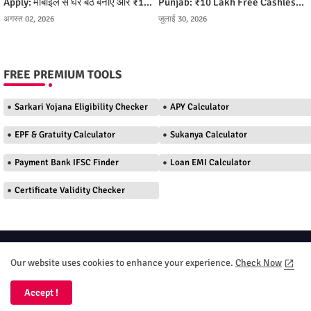
Apply: मोबाइल से घर बैठे बनाएं और ₹10
Punjab: ₹10 Lakh Free Cashless
लाख तक मुफ्त इलाज पाएं
Ilaj Kaise Milega
अगस्त 02, 2026
जुलाई 30, 2026
FREE PREMIUM TOOLS
Sarkari Yojana Eligibility Checker
APY Calculator
EPF & Gratuity Calculator
Sukanya Calculator
Payment Bank IFSC Finder
Loan EMI Calculator
Certificate Validity Checker
Home
About
Contact us
Privacy Policy
Our website uses cookies to enhance your experience.
Check Now
Terms and Conditions
DMC
Accept !
All Right Reserved Your DT Seva 2026 Copyright ©