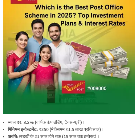
ब्याज दर
: 8.2% (वार्षिक कंपाउंडिंग, टैक्स-फ्री)।
मिनिमम इन्वेस्टमेंट
: ₹250 (मैक्सिमम ₹1.5 लाख प्रति साल)।
अवधि
: लड़की के 21 साल होने तक (15 साल तक इन्वेस्ट)।