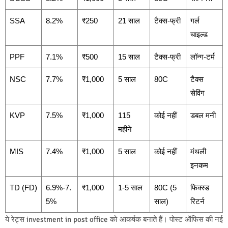
SSA
8.2%
₹250
21 साल
टैक्स-फ्री
गर्ल
चाइल्ड
PPF
7.1%
₹500
15 साल
टैक्स-फ्री
लॉन्ग-टर्म
NSC
7.7%
₹1,000
5 साल
80C
टैक्स
सेविंग
KVP
7.5%
₹1,000
115
कोई नहीं
डबल मनी
महीने
MIS
7.4%
₹1,000
5 साल
कोई नहीं
मंथली
इनकम
TD (FD)
6.9%-7.
₹1,000
1-5 साल
80C (5
फिक्स्ड
5%
साल)
रिटर्न
ये रेट्स investment in post office को आकर्षक बनाते हैं। पोस्ट ऑफिस की नई