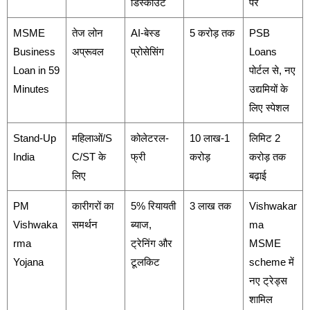
डिस्काउंट
पर
MSME
तेज लोन
AI-बेस्ड
5 करोड़ तक
PSB
Business
अप्रूवल
प्रोसेसिंग
Loans
Loan in 59
पोर्टल से, नए
Minutes
उद्यमियों के
लिए स्पेशल
Stand-Up
महिलाओं/S
कोलेटरल-
10 लाख-1
लिमिट 2
India
C/ST के
फ्री
करोड़
करोड़ तक
लिए
बढ़ाई
PM
कारीगरों का
5% रियायती
3 लाख तक
Vishwakar
Vishwaka
समर्थन
ब्याज,
ma
rma
ट्रेनिंग और
MSME
Yojana
टूलकिट
scheme में
नए ट्रेड्स
शामिल