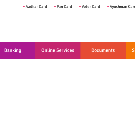
Aadhar Card
Pan Card
Voter Card
Ayushman Car
Banking
Online Services
Documents
S