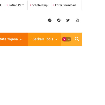
d
Ration Card
Scholarship
Form Download
tate Yojana
Sarkari Tools