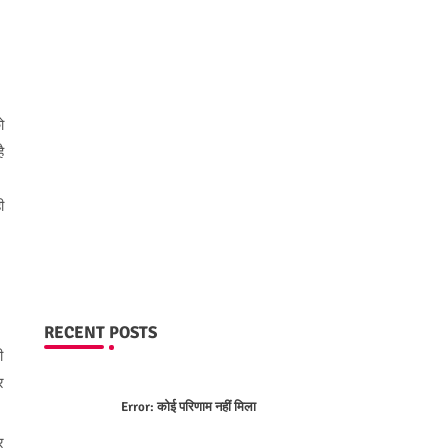
ो
ै
ी
RECENT POSTS
ी
र
Error:
कोई परिणाम नहीं मिला
र