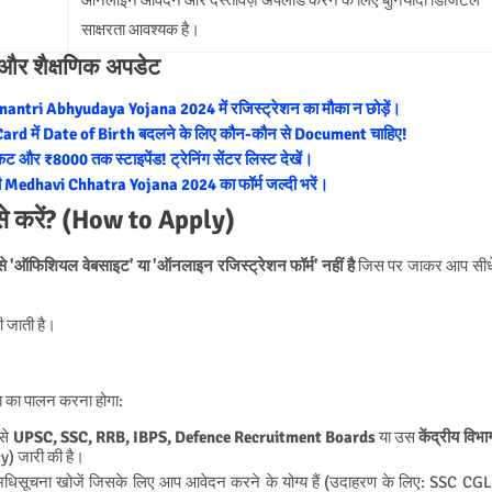
साक्षरता आवश्यक है।
) और शैक्षणिक अपडेट
amantri Abhyudaya Yojana 2024 में रजिस्ट्रेशन का मौका न छोड़ें।
r Card में Date of Birth बदलने के लिए कौन-कौन से Document चाहिए!
ेट और ₹8000 तक स्टाइपेंड! ट्रेनिंग सेंटर लिस्ट देखें।
ी Medhavi Chhatra Yojana 2024 का फॉर्म जल्दी भरें।
से करें? (How to Apply)
से 'ऑफिशियल वेबसाइट' या 'ऑनलाइन रजिस्ट्रेशन फॉर्म' नहीं है
जिस पर जाकर आप सीध
की जाती है।
या का पालन करना होगा:
ैसे
UPSC, SSC, RRB, IBPS, Defence Recruitment Boards
या उस
केंद्रीय विभा
y) जारी की है।
अधिसूचना खोजें जिसके लिए आप आवेदन करने के योग्य हैं (उदाहरण के लिए: SSC CGL