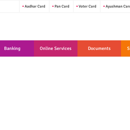
Aadhar Card
Pan Card
Voter Card
Ayushman Car
Banking
Online Services
Documents
S