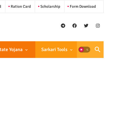
d
Ration Card
Scholarship
Form Download
tate Yojana
Sarkari Tools