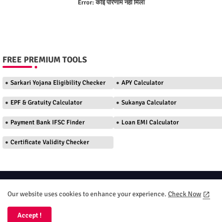
Error:
कोई परिणाम नहीं मिला
FREE PREMIUM TOOLS
Sarkari Yojana Eligibility Checker
APY Calculator
EPF & Gratuity Calculator
Sukanya Calculator
Payment Bank IFSC Finder
Loan EMI Calculator
Certificate Validity Checker
Home
About
Contact us
Privacy Policy
Our website uses cookies to enhance your experience.
Check Now
Terms and Conditions
DMC
Accept !
All Right Reserved Your DT Seva 2026 Copyright ©