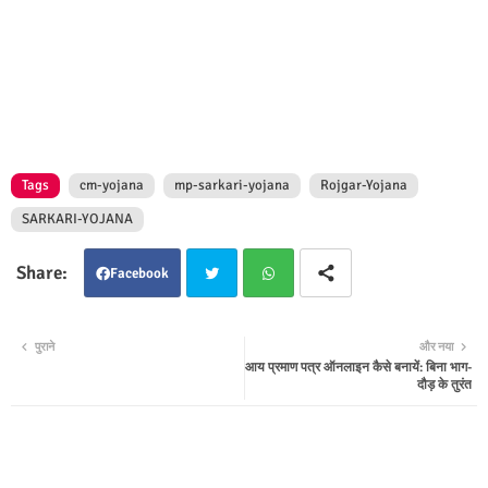
Tags
cm-yojana
mp-sarkari-yojana
Rojgar-Yojana
SARKARI-YOJANA
Facebook
Twit
Wha
पुराने
और नया
आय प्रमाण पत्र ऑनलाइन कैसे बनायें: बिना भाग-
ter
tsap
दौड़ के तुरंत
p