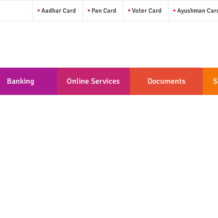
Aadhar Card
Pan Card
Voter Card
Ayushman Car
Banking
Online Services
Documents
S