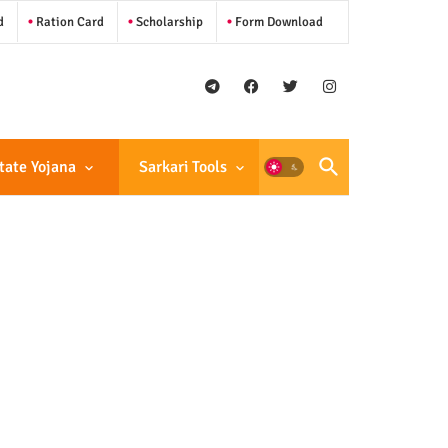
d
Ration Card
Scholarship
Form Download
tate Yojana
Sarkari Tools