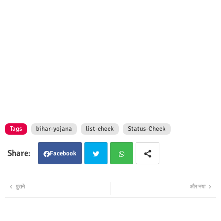
Tags
bihar-yojana
list-check
Status-Check
Facebook
Twit
Wha
पुराने
और नया
ter
tsap
p