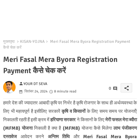
मुख्यपृष्ठ
KISAN-YOJNA
Meri Fasal Mera Byora Registration Payment
कैसे चेक करें
Meri Fasal Mera Byora Registration
Payment कैसे चेक करें
person
YOUR DT SEVA
share
0
सितंबर 24, 2024
8 minute read
हमारे देश की ज्‍यादातर आबादी कृषि पर निर्भर है कृषि रोजगार के साथ ही अर्थव्‍यवस्‍था के
लिए भी महत्‍वपूर्ण है इसीलिए सरकारें
कृषि व किसानों
के लिए समय समय पर योजनाऍं
निकालती रहती हैं इसी क्रम में
हरियाणा सरकार
ने किसानों के लिए
मेरी फसल मेरा ब्‍यौरा
(MFMB) योजना
निकाली है क्‍या है
(MFMB)
योजना कैसे मिलेगा
लाभ पंजीकरण
दस्‍तावेज
आवेदन करने
अन्तिम तिथि
और
Meri Fasal Mera Byora