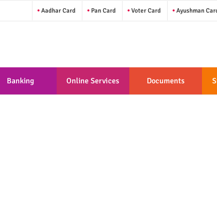
Aadhar Card
Pan Card
Voter Card
Ayushman Car
Banking
Online Services
Documents
S