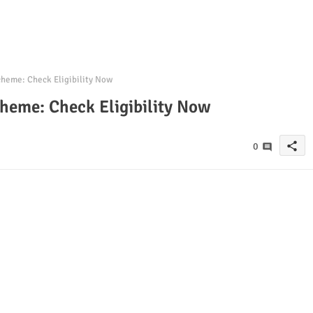
heme: Check Eligibility Now
heme: Check Eligibility Now
share
0