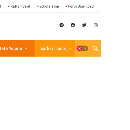
d
Ration Card
Scholarship
Form Download
tate Yojana
Sarkari Tools