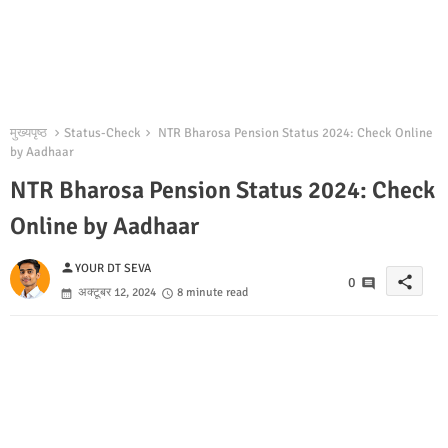
मुख्यपृष्ठ
Status-Check
NTR Bharosa Pension Status 2024: Check Online
by Aadhaar
NTR Bharosa Pension Status 2024: Check
Online by Aadhaar
person
YOUR DT SEVA
share
0
अक्टूबर 12, 2024
8 minute read