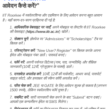
आवेदन कैसे करें?"
IIT Roorkee में स्कॉलरशिप्स और एडमिशन के लिए आवेदन करना बहुत आसान
है। यहाँ चरण-दर-चरण प्रक्रिया दी गई है:
आधिकारिक वेबसाइट पर जाएँ
: अपने मोबाइल या लैपटॉप से IIT Roorkee
की वेबसाइट (
https://www.iitr.ac.in/
) खोलें।
सेक्शन चुनें
: होमपेज पर "Admissions" या "Scholarships" टैब पर
क्लिक करें।
रजिस्ट्रेशन करें
: "New User? Register" पर क्लिक करके अपना
ईमेल और मोबाइल नंबर डालें। पासवर्ड बनाएं।
फॉर्म भरें
: अपनी पर्सनल डिटेल्स (नाम, पता, जन्मतिथि) और शैक्षिक
जानकारी (10वीं, 12वीं, ग्रेजुएशन के मार्क्स) डालें।
दस्तावेज़ अपलोड करें
: 10वीं, 12वीं की मार्कशीट, आधार कार्ड, पासपोर्ट
साइज़ फोटो, और हस्ताक्षर की स्कैन कॉपी अपलोड करें।
फीस चेक करें
: JEE या GATE के लिए आवेदन शुल्क हो सकता है (लगभग
1500 रुपये), लेकिन स्कॉलरशिप फॉर्म मुफ्त है।
सबमिट करें
: सारी जानकारी चेक करने के बाद "Submit" बटन दबाएं।
आपको एक कन्फर्मेशन ईमेल या SMS मिलेगा।
प्रिंटआउट लें
: फॉर्म का प्रिंटआउट निकाल कर रख लें, जो भविष्य में काम