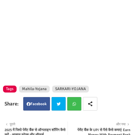
Tags
Mahila-Yojana
SARKARI-YOJANA
Facebook
Twit
Wha
पुराने
और नया
2025 में जियो पेमेंट बैंक से ऑनलाइन शॉपिंग कैसे
पेमेंट बैंक के UPI से पैसे कैसे कमाएं: Earn
ter
tsap
करें - आसान स्टेप्स और ऑफर्स
Money With Payment Bank