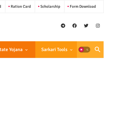
d
Ration Card
Scholarship
Form Download
tate Yojana
Sarkari Tools