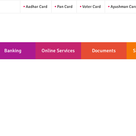
Aadhar Card
Pan Card
Voter Card
Ayushman Car
Banking
Online Services
Documents
S