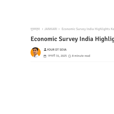
मुख्यपृष्ठ
JANKARI
Economic Survey India Highlights Key: आर
Economic Survey India Highlights 
person
YOUR DT SEVA
जनवरी 31, 2025
8 minute read