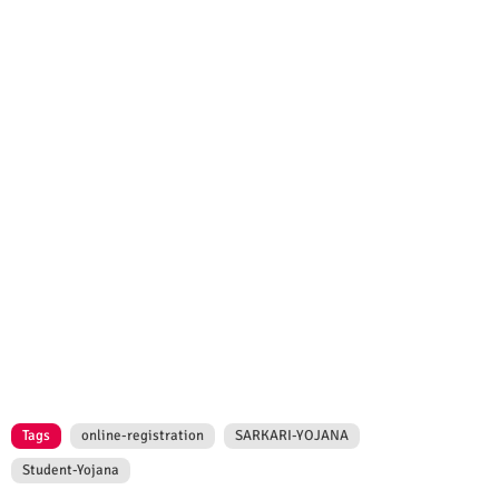
Tags
online-registration
SARKARI-YOJANA
Student-Yojana