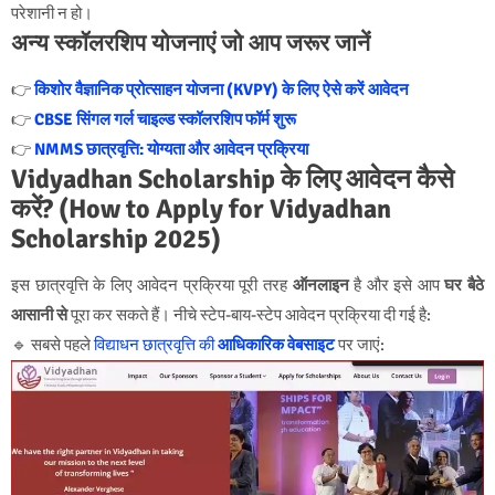
परेशानी न हो।
अन्य स्कॉलरशिप योजनाएं जो आप जरूर जानें
👉
किशोर वैज्ञानिक प्रोत्साहन योजना (KVPY) के लिए ऐसे करें आवेदन
👉
CBSE सिंगल गर्ल चाइल्ड स्कॉलरशिप फॉर्म शुरू
👉
NMMS छात्रवृत्ति: योग्यता और आवेदन प्रक्रिया
Vidyadhan Scholarship के लिए आवेदन कैसे
करें? (How to Apply for Vidyadhan
Scholarship 2025)
इस छात्रवृत्ति के लिए आवेदन प्रक्रिया पूरी तरह
ऑनलाइन
है और इसे आप
घर बैठे
आसानी से
पूरा कर सकते हैं। नीचे स्टेप-बाय-स्टेप आवेदन प्रक्रिया दी गई है:
🔹 सबसे पहले
विद्याधन छात्रवृत्ति की
आधिकारिक वेबसाइट
पर जाएं: