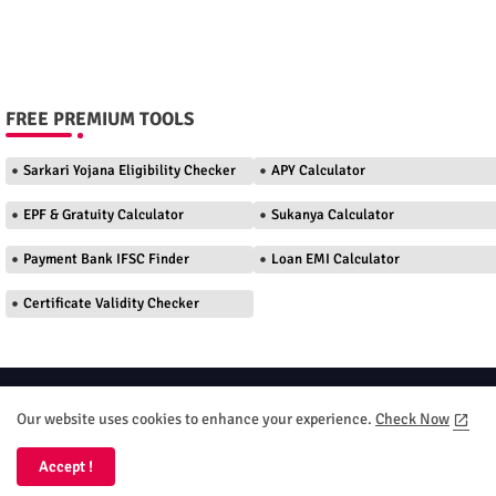
FREE PREMIUM TOOLS
Sarkari Yojana Eligibility Checker
APY Calculator
EPF & Gratuity Calculator
Sukanya Calculator
Payment Bank IFSC Finder
Loan EMI Calculator
Certificate Validity Checker
Home
About
Contact us
Privacy Policy
Our website uses cookies to enhance your experience.
Check Now
Terms and Conditions
DMC
Accept !
All Right Reserved Your DT Seva 2026 Copyright ©