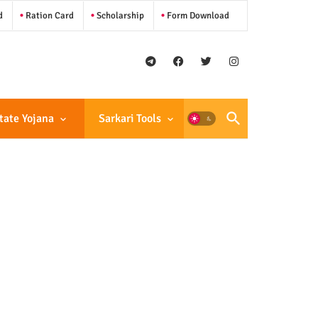
d
Ration Card
Scholarship
Form Download
tate Yojana
Sarkari Tools