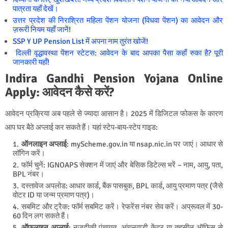
पात्रता यहाँ देखें।
उत्तर प्रदेश की निराश्रित महिला पेंशन योजना (विधवा पेंशन) का आवेदन और
ज़रूरी नियम यहाँ जानें!
SSP Y UP Pension List में अपना नाम तुरंत खोजें!
दिल्ली वृद्धावस्था पेंशन स्टेटस: आवेदन के बाद आपका पैसा कहाँ रुका है? पूरी
जानकारी यहाँ!
Indira Gandhi Pension Yojana Online
Apply: आवेदन कैसे करें?
आवेदन प्रक्रिया अब पहले से ज्यादा आसान है। 2025 में डिजिटल फोकस के कारण
आप घर बैठे अप्लाई कर सकते हैं। यहां स्टेप-बाय-स्टेप गाइड:
ऑनलाइन अप्लाई
: myScheme.gov.in या nsap.nic.in पर जाएं। आधार से
लॉगिन करें।
फॉर्म चुनें: IGNOAPS सेक्शन में जाएं और बेसिक डिटेल्स भरें – नाम, आयु, पता,
BPL नंबर।
दस्तावेज अपलोड: आधार कार्ड, बैंक पासबुक, BPL कार्ड, आयु प्रमाण पत्र (जैसे
वोटर ID या जन्म प्रमाण पत्र)।
सबमिट और ट्रैक: फॉर्म सबमिट करें। रेफरेंस नंबर सेव करें। अप्रूवल में 30-
60 दिन लग सकते हैं।
ऑफलाइन अप्लाई
: नजदीकी पंचायत, आंगनवाड़ी केंद्र या तहसील ऑफिस से