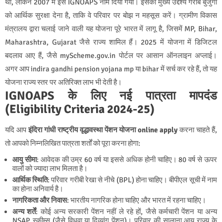
थी, लेकिन 2007 में इसे IGNOAPS नाम दिया गया। इसका मुख्य उद्देश्य गरीब बुजुर्गों
को आर्थिक सुरक्षा देना है, ताकि वे परिवार पर बोझ न महसूस करें। ग्रामीण विकास
मंत्रालय द्वारा चलाई जाने वाली यह योजना पूरे भारत में लागू है, जिसमें MP, Bihar,
Maharashtra, Gujarat जैसे राज्य शामिल हैं। 2025 में योजना में डिजिटल
बदलाव आए हैं, जैसे myScheme.gov.in पोर्टल पर आसान ऑनलाइन अप्लाई।
अगर आप indira gandhi pension yojana mp या bihar में सर्च कर रहे हैं, तो यह
योजना राज्य स्तर पर अतिरिक्त लाभ भी देती है।
IGNOAPS के लिए नई पात्रता मापदंड
(Eligibility Criteria 2024-25)
यदि आप
इंदिरा गांधी राष्ट्रीय वृद्धावस्था पेंशन योजना online apply
करना चाहते हैं,
तो आपको निम्नलिखित पात्रता शर्तों को पूरा करना होगा:
आयु सीमा
: आवेदक की उम्र 60 वर्ष या इससे अधिक होनी चाहिए। 80 वर्ष से ऊपर
वालों को ज्यादा लाभ मिलता है।
आर्थिक स्थिति
: परिवार गरीबी रेखा से नीचे (BPL) होना चाहिए। बीपीएल सूची में नाम
का होना अनिवार्य है।
नागरिकता और निवास
: भारतीय नागरिक होना चाहिए और भारत में रहना चाहिए।
अन्य शर्तें
: कोई अन्य सरकारी पेंशन नहीं ले रहे हों, जैसे कर्मचारी पेंशन या अन्य
NSAP स्कीम्स (जैसे विधवा या दिव्यांग पेंशन)। परिवार की सालाना आय राज्य के