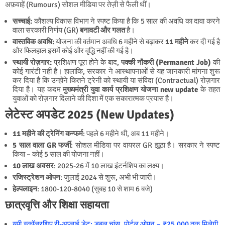
अफ़वाहें (Rumours) सोशल मीडिया पर तेज़ी से फैली थीं।
सच्चाई:
कौशल्य विकास विभाग ने स्पष्ट किया है कि 5 साल की अवधि का दावा करने
वाला सरकारी निर्णय (GR)
बनावटी और गलत
है।
वास्तविक अवधि:
योजना की वर्तमान अवधि 6 महीने से बढ़ाकर
11 महीने
कर दी गई है
और फिलहाल इसमें कोई और वृद्धि नहीं की गई है।
स्थायी रोज़गार:
प्रशिक्षण पूरा होने के बाद,
पक्की नौकरी (Permanent Job)
की
कोई गारंटी नहीं है। हालांकि, सरकार ने आस्थापनाओं से यह जानकारी मांगना शुरू
कर दिया है कि उन्होंने कितने ट्रेनी को स्थायी या संविदा (Contractual) रोज़गार
दिया है। यह कदम
मुख्यमंत्री युवा कार्य प्रशिक्षण योजना new update
के तहत
युवाओं को रोज़गार दिलाने की दिशा में एक सकारात्मक प्रयास है।
लेटेस्ट अपडेट 2025 (New Updates)
11 महीने की ट्रेनिंग कन्फर्म
: पहले 6 महीने थी, अब 11 महीने।
5 साल वाला GR फर्जी
: सोशल मीडिया पर वायरल GR झूठा है। सरकार ने स्पष्ट
किया – कोई 5 साल की योजना नहीं।
10 लाख अवसर
: 2025-26 में 10 लाख इंटर्नशिप का लक्ष्य।
रजिस्ट्रेशन ओपन
: जुलाई 2024 से शुरू, अभी भी जारी।
हेल्पलाइन
: 1800-120-8040 (सुबह 10 से शाम 6 बजे)
छात्रवृत्ति और शिक्षा सहायता
यूपी स्कॉलरशिप री-अप्लाई डेट: डबल चांस, पोर्टल ओपन – ₹25,000 तक मिलेगी,