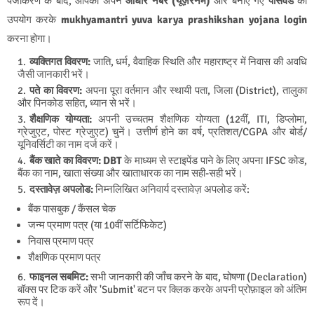
पंजीकरण के बाद, आपको अपने
आधार नंबर (यूज़रनेम)
और बनाए गए
पासवर्ड
का
उपयोग करके
mukhyamantri yuva karya prashikshan yojana login
करना होगा।
व्यक्तिगत विवरण:
जाति, धर्म, वैवाहिक स्थिति और महाराष्ट्र में निवास की अवधि
जैसी जानकारी भरें।
पते का विवरण:
अपना पूरा वर्तमान और स्थायी पता, जिला (District), तालुका
और पिनकोड सहित, ध्यान से भरें।
शैक्षणिक योग्यता:
अपनी उच्चतम शैक्षणिक योग्यता (12वीं, ITI, डिप्लोमा,
ग्रेजुएट, पोस्ट ग्रेजुएट) चुनें। उत्तीर्ण होने का वर्ष, प्रतिशत/CGPA और बोर्ड/
यूनिवर्सिटी का नाम दर्ज करें।
बैंक खाते का विवरण:
DBT
के माध्यम से स्टाइपेंड पाने के लिए अपना IFSC कोड,
बैंक का नाम, खाता संख्या और खाताधारक का नाम सही-सही भरें।
दस्तावेज़ अपलोड:
निम्नलिखित अनिवार्य दस्तावेज़ अपलोड करें:
बैंक पासबुक / कैंसल चेक
जन्म प्रमाण पत्र (या 10वीं सर्टिफिकेट)
निवास प्रमाण पत्र
शैक्षणिक प्रमाण पत्र
फाइनल सबमिट:
सभी जानकारी की जाँच करने के बाद, घोषणा (Declaration)
बॉक्स पर टिक करें और 'Submit' बटन पर क्लिक करके अपनी प्रोफ़ाइल को अंतिम
रूप दें।