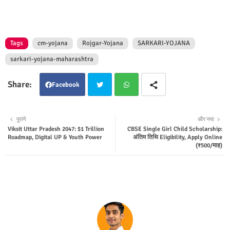
Tags
cm-yojana
Rojgar-Yojana
SARKARI-YOJANA
sarkari-yojana-maharashtra
Facebook
Twit
Wha
पुराने
और नया
Viksit Uttar Pradesh 2047: $1 Trillion
CBSE Single Girl Child Scholarship:
ter
tsap
Roadmap, Digital UP & Youth Power
अंतिम तिथि Eligibility, Apply Online
(₹500/माह)
p