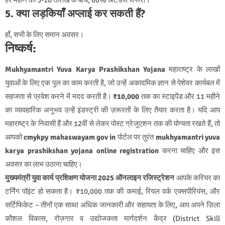
हर महीने की 5-10 तारीख के बीच, 60% अटेंडेंस जरूरी।
5. क्या लड़कियाँ अप्लाई कर सकती हैं?
हाँ, सभी के लिए समान अवसर।
निष्कर्ष:
Mukhyamantri Yuva Karya Prashikshan Yojana
महाराष्ट्र के लाखों
युवाओं के लिए एक पुल का काम करती है, जो उन्हें अकादमिक ज्ञान से पेशेवर कार्यबल में
सहजता से प्रवेश करने में मदद करती है।
₹10,000
तक का स्टाइपेंड और 11 महीने
का व्यावहारिक अनुभव उन्हें इंडस्ट्री की ज़रूरतों के लिए तैयार करता है। यदि आप
महाराष्ट्र के निवासी हैं और 12वीं से लेकर पोस्ट ग्रेजुएशन तक की योग्यता रखते हैं, तो
आपको
cmykpy mahaswayam gov in
पोर्टल पर तुरंत
mukhyamantri yuva
karya prashikshan yojana online registration
करना चाहिए और इस
अवसर का लाभ उठाना चाहिए।
मुख्यमंत्री युवा कार्य प्रशिक्षण योजना 2025 ऑनलाइन रजिस्ट्रेशन
आपके करियर का
टर्निंग पॉइंट हो सकता है। ₹10,000 तक की कमाई, रियल वर्क एक्सपीरियंस, और
सर्टिफिकेट – तीनों एक साथ! अधिक जानकारी और सहायता के लिए, आप अपने ज़िला
कौशल विकास, रोज़गार व उद्योजकता मार्गदर्शन केंद्र (District Skill