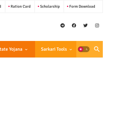
d
Ration Card
Scholarship
Form Download
tate Yojana
Sarkari Tools