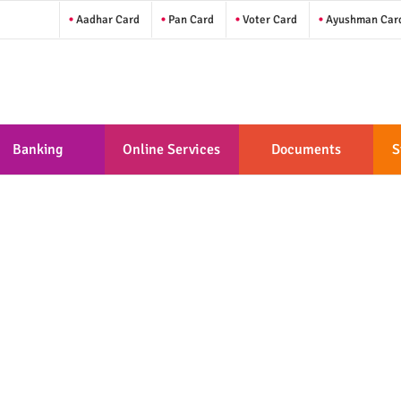
Aadhar Card
Pan Card
Voter Card
Ayushman Car
Banking
Online Services
Documents
S