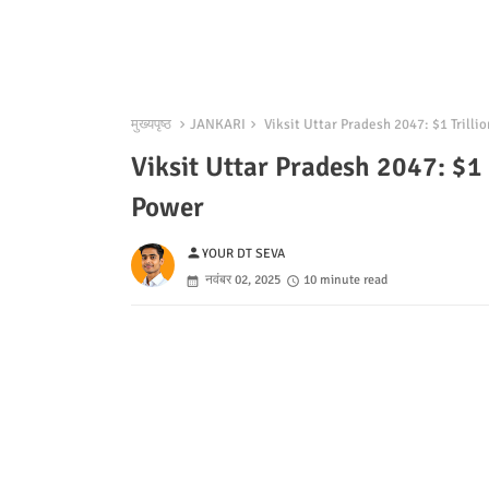
मुख्यपृष्ठ
JANKARI
Viksit Uttar Pradesh 2047: $1 Trilli
Viksit Uttar Pradesh 2047: $1
Power
person
YOUR DT SEVA
नवंबर 02, 2025
10 minute read