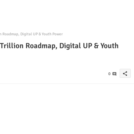
on Roadmap, Digital UP & Youth Power
 Trillion Roadmap, Digital UP & Youth
share
0