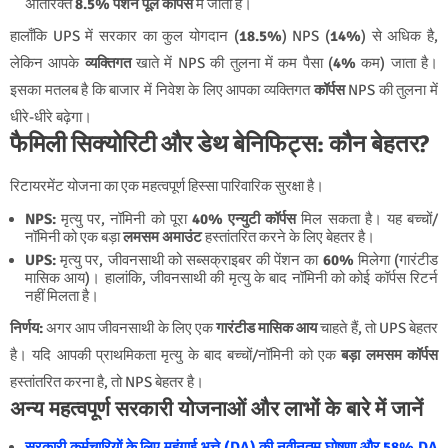
अतिरिक्त
8.5% पेंशन पूल कॉर्पस
में जाता है।
हालाँकि UPS में सरकार का कुल योगदान (
18.5%
) NPS (
14%
) से अधिक है,
लेकिन आपके
व्यक्तिगत
खाते में NPS की तुलना में कम पैसा (
4%
कम) जाता है।
इसका मतलब है कि बाजार में निवेश के लिए आपका व्यक्तिगत
कॉर्पस
NPS की तुलना में
धीरे-धीरे बढ़ेगा।
फैमिली सिक्योरिटी और डेथ बेनिफिट्स: कौन बेहतर?
रिटायरमेंट योजना का एक महत्वपूर्ण हिस्सा पारिवारिक सुरक्षा है।
NPS:
मृत्यु पर, नॉमिनी को पूरा
40% एन्युटी कॉर्पस
मिल सकता है। यह बच्चों/
नॉमिनी को एक बड़ा
लमसम अमाउंट
हस्तांतरित करने के लिए बेहतर है।
UPS:
मृत्यु पर, जीवनसाथी को सब्सक्राइबर की पेंशन का
60%
मिलेगा (गारंटीड
मासिक आय)। हालांकि, जीवनसाथी की मृत्यु के बाद नॉमिनी को कोई कॉर्पस रिटर्न
नहीं मिलता है।
निर्णय:
अगर आप जीवनसाथी के लिए एक
गारंटीड मासिक आय
चाहते हैं, तो UPS बेहतर
है। यदि आपकी प्राथमिकता मृत्यु के बाद बच्चों/नॉमिनी को एक
बड़ा लमसम कॉर्पस
हस्तांतरित करना है, तो NPS बेहतर है।
अन्य महत्वपूर्ण सरकारी योजनाओं और लाभों के बारे में जानें
सरकारी कर्मचारियों के लिए महंगाई भत्ते (DA) की नवीनतम घोषणा और 58% DA