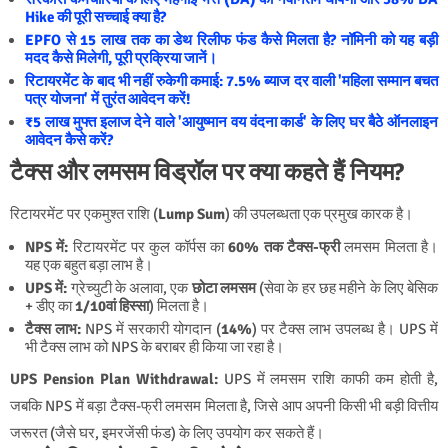
Hike की पूरी सच्चाई क्या है?
EPFO से 15 लाख तक का डेथ रिलीफ फंड कैसे मिलता है? नॉमिनी को यह बड़ी
मदद कैसे मिलेगी, पूरी प्रक्रिया जानें।
रिटायरमेंट के बाद भी नहीं रुकेगी कमाई: 7.5% ब्याज दर वाली 'महिला सम्मान बचत
पत्र योजना' में तुरंत आवेदन करें!
₹5 लाख मुफ्त इलाज देने वाले 'आयुष्मान वय वंदना कार्ड' के लिए घर बैठे ऑनलाइन
आवेदन कैसे करें?
टैक्स और लमसम विड्रॉल पर क्या कहते हैं नियम?
रिटायरमेंट पर एकमुश्त राशि (
Lump Sum
) की उपलब्धता एक प्रमुख कारक है।
NPS में:
रिटायरमेंट पर कुल कॉर्पस का
60% तक टैक्स-फ्री
लमसम मिलता है।
यह एक बहुत बड़ा लाभ है।
UPS में:
ग्रेच्युटी के अलावा, एक
छोटा लमसम
(सेवा के हर छह महीने के लिए बेसिक
+ डीए का
1/10वां हिस्सा
) मिलता है।
टैक्स लाभ:
NPS में सरकारी योगदान (
14%
) पर टैक्स लाभ उपलब्ध है। UPS में
भी टैक्स लाभ को NPS के बराबर ही किया जा रहा है।
UPS Pension Plan Withdrawal:
UPS में लमसम राशि काफी कम होती है,
जबकि NPS में बड़ा टैक्स-फ्री लमसम मिलता है, जिसे आप अपनी किसी भी बड़ी वित्तीय
जरूरत (जैसे घर, इमरजेंसी फंड) के लिए उपयोग कर सकते हैं।