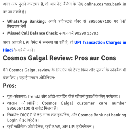
अगर आप पुराने कस्टमर हैं, तो आप नेट बैंकिंग के लिए
online.cosmos.bank.in
पर जा सकते हैं।
WhatsApp Banking:
अपने रजिस्टर्ड नंबर से
8956567100
पर 'Hi'
लिखकर भेजें।
Missed Call Balance Check:
डायल करें
90290 13793
.
अगर आपको UPI पेमेंट में समस्या आ रही है, तो
UPI Transaction Charges in
Hindi
के बारे में जानें।
Cosmos Galgal Review: Pros aur Cons
मैंने Cosmos Galgal review के लिए ऐप को टेस्ट किया और यूजर्स के फीडबैक भी
चेक किए। यहां ईमानदार ओपिनियन:
Pros:
यूथ-फोकस्ड: TrendZ और ऑटो-बजटिंग जैसे फीचर्स युवाओं के लिए परफेक्ट।
आसान ऑनबोर्डिंग: Cosmos Galgal customer care number
8956567100 से सपोर्ट मिलता है।
सिक्योर: DICGC से ₹5 लाख तक इंश्योरेंस, और Cosmos Bank net banking
Login से इंटीग्रेटेड।
फ्री सर्विसेस: जीरो बैलेंस, फ्री SMS, और UPI इंटीग्रेशन।