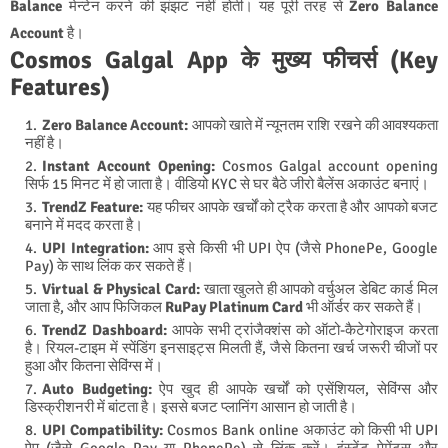
Balance
मेन्टेन करने की झंझट नहीं होती। यह पूरी तरह से
Zero Balance
Account
है।
Cosmos Galgal App के मुख्य फीचर्स (Key
Features)
Zero Balance Account:
आपको खाते में न्यूनतम राशि रखने की आवश्यकता
नहीं है।
Instant Account Opening:
Cosmos Galgal account opening
सिर्फ 15 मिनट में हो जाता है। वीडियो KYC से घर बैठे जीरो बैलेंस अकाउंट बनाएं।
TrendZ Feature:
यह फीचर आपके खर्चों को ट्रैक करता है और आपको बजट
बनाने में मदद करता है।
UPI Integration:
आप इसे किसी भी UPI ऐप (जैसे PhonePe, Google
Pay) के साथ लिंक कर सकते हैं।
Virtual & Physical Card:
खाता खुलते ही आपको वर्चुअल डेबिट कार्ड मिल
जाता है, और आप फिजिकल
RuPay Platinum Card
भी ऑर्डर कर सकते हैं।
TrendZ Dashboard:
आपके सभी ट्रांजैक्शंस को ऑटो-कैटेगोराइज करता
है। रियल-टाइम में स्पेंडिंग इनसाइट्स मिलती हैं, जैसे कितना खर्च जरूरी चीजों पर
हुआ और कितना सेविंग्स में।
Auto Budgeting:
ऐप खुद ही आपके खर्चों को एसेंशियल, सेविंग्स और
डिस्क्रीशनरी में बांटता है। इससे बजट प्लानिंग आसान हो जाती है।
UPI Compatibility:
Cosmos Bank online अकाउंट को किसी भी UPI
ऐप (जैसे Google Pay या PhonePe) से लिंक करें। इंस्टेंट पेमेंट्स और