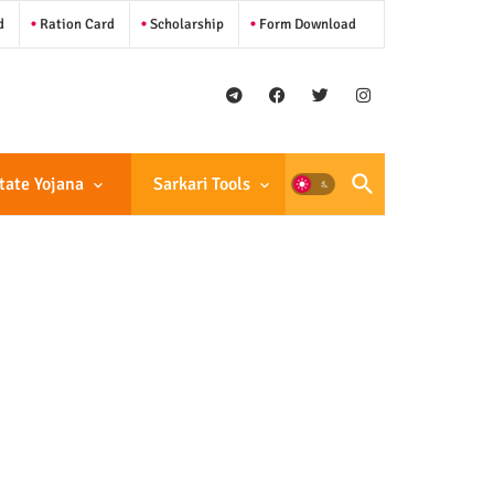
d
Ration Card
Scholarship
Form Download
tate Yojana
Sarkari Tools