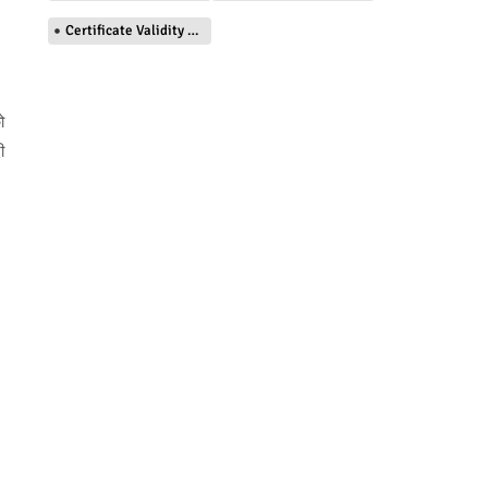
Certificate Validity Checker
ो
ी