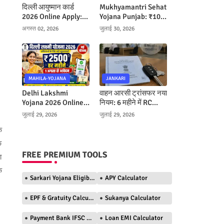
दिल्ली आयुष्मान कार्ड
Mukhyamantri Sehat
2026 Online Apply:
Yojana Punjab: ₹10
मोबाइल से घर बैठे बनाएं
Lakh Free Cashless
अगस्त 02, 2026
जुलाई 30, 2026
और ₹10 लाख तक मुफ्त
Ilaj Kaise Milega
इलाज पाएं
MAHILA-YOJANA
JANKARI
Delhi Lakshmi
वाहन आरसी ट्रांसफर नया
Yojana 2026 Online
नियम: 6 महीने में RC
Apply: महिलाओं को
Transfer नहीं कराया तो
जुलाई 29, 2026
जुलाई 29, 2026
₹2500 महीना, ऐसे करें
डीलर बनेगा मालिक, जानें
े
आवेदन
पूरी प्रक्रिया
े
FREE PREMIUM TOOLS
ा
े
Sarkari Yojana Eligibility Checker
APY Calculator
EPF & Gratuity Calculator
Sukanya Calculator
Payment Bank IFSC Finder
Loan EMI Calculator