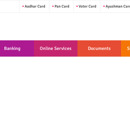
Aadhar Card
Pan Card
Voter Card
Ayushman Car
Banking
Online Services
Documents
S