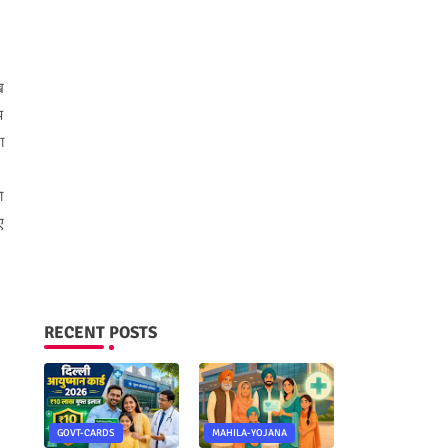
ख
प
ा
ा
ए
RECENT POSTS
GOVT-CARDS
MAHILA-YOJANA