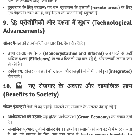
हालाँकि उत्पादन थोड़ा कम होता है।
दूरदराज के लिए वरदान:
यह उन दूरदराज के इलाकों (
remote areas
) के लिए
एक बेहतरीन समाधान है, जहाँ ग्रिड की बिजली नहीं पहुँचती है।
9. 🚀 प्रौद्योगिकी और दक्षता में सुधार (Technological
Advancements)
सोलर पैनल
की टेक्नोलॉजी लगातार विकसित हो रही है।
उच्च दक्षता:
नए पैनल (
Monocrystalline and Bifacial
) अब पहले से कहीं
अधिक दक्षता (
Efficiency
) के साथ बिजली पैदा कर रहे हैं, और उनकी लागत कम
हो रही है।
एकीकरण:
सोलर अब छतों की टाइल्स और खिड़कियों में भी एकीकृत (
integrated
)
हो रहा है।
10. 🏭 नए रोजगार के अवसर और सामाजिक लाभ
(Benefits to Society)
सोलर इंडस्ट्री
तेजी से बढ़ रही है, जिससे नए रोजगार के अवसर पैदा हो रहे हैं।
अर्थव्यवस्था को बढ़ावा:
यह हरित अर्थव्यवस्था (
Green Economy
) को बढ़ावा देती
है।
सामाजिक प्रभाव:
कृषि में
सोलर पंप
का उपयोग किसानों की आय बढ़ाने में मदद करता
है, जो पूरे समाज के लिए एक बड़ा लाभ है (
solar energy benefits to