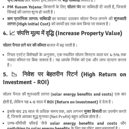
फ्री बिजली
और सोलर इंस्टॉलेशन पर
बड़ी सब्सिडी
मिलती है।
PM Kusum Yojana:
किसानों के लिए
सोलर पंप
पर सब्सिडी दी जाती है, जिससे
सिंचाई की लागत शून्य हो जाती है।
कम प्रारंभिक लागत:
सब्सिडी
का फायदा उठाकर सोलर पैनल लगाने की
शुरुआती
लागत (High Initial Cost)
को काफी हद तक कम किया जा सकता है।
4. 📈 संपत्ति मूल्य में वृद्धि (Increase Property Value)
सोलर पैनल लगे घर की कीमत
बाजार में बढ़ जाती है।
रियल एस्टेट विशेषज्ञों के अनुसार, एक स्थापित सोलर सिस्टम वाला घर 4-5% तक
ज्यादा कीमत पर बिक सकता है। यह आपके निवेश को एक और लाभ प्रदान करता
है।
5. 📉 निवेश पर बेहतरीन रिटर्न (High Return on
Investment - ROI)
सोलर पैनल की शुरुआती लागत (
solar energy benefits and costs
) एक बार
होती है, लेकिन यह 4-6 साल में
ROI (Return on Investment)
दे देता है।
इसके बाद 25 साल से अधिक समय तक, आप लगभग
मुफ्त बिजली
का उपयोग करते
हैं, जिससे आपका शुद्ध मुनाफा (Net Profit) बहुत अधिक होता है।
उच्च-सीपीसी कीवर्ड जैसे
solar energy benefits and costs
और
switching to solar energy benefits
के लिए यह पॉइंट बहुत महत्वपूर्ण है।