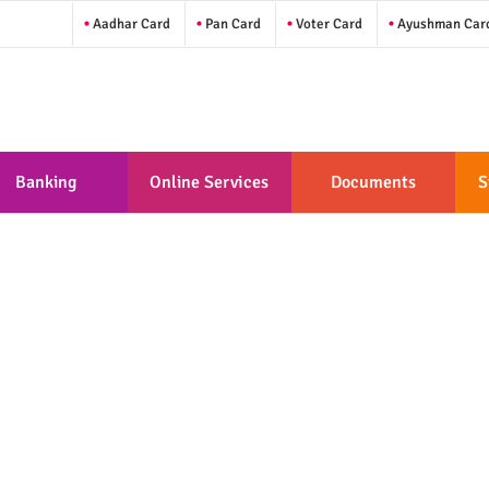
Aadhar Card
Pan Card
Voter Card
Ayushman Car
Banking
Online Services
Documents
S