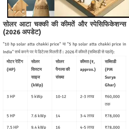
सोलर आटा चक्की की कीमतें और स्पेसिफिकेशन्स
(2026 अपडेट)
"10 hp solar atta chakki price" या "5 hp solar atta chakki price in
India" सर्च करने पर ये डिटेल्स मिलती हैं। 2026 में कीमतें (सब्सिडी से पहले):
मोटर रेटिंग
सोलर
सोलर
कीमत (₹,
सब्सिडी
(HP)
सिस्टम
पैनल्स की
approx.)
(PM
साइज
संख्या
Surya
(kWp)
Ghar)
3 HP
5 kWp
10-12
2-3 लाख
₹60,000
तक
5 HP
7.6 kWp
14
3-4 लाख
₹78,000
7.5 HP
9.4 kWp
16
4-5 लाख
₹78,000