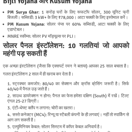
Bijli Yojana और Kusum Yojana
PM Surya Ghar
: 1 करोड़ घरों के लिए रूफटॉप सोलर, 300 यूनिट फ्री
बिजली। सब्सिडी: 3 kW+ के लिए ₹78,000। आटा चक्की के लिए इस्तेमाल करें।
PM Kusum Yojana
: सोलर पंप्स पर 60% सब्सिडी, आटा चक्की के लिए
एडाप्टेबल।
MNRE स्कीम्स: सोलर PV मॉड्यूल्स पर PLI।
सोलर पैनल इंस्टॉलेशन: 10 गलतियां जो आपको
महंगी पड़ सकती हैं
एक अच्छा इंस्टॉलेशन (जैसा कि एक्सपर्ट रमन ने बताया) आपका 25 साल बचाता है।
गलत इंस्टॉलेशन 2 साल में ही खराब कर देता है।
स्ट्रक्चर कमजोर: 80/40 का सेक्शन और क्रॉस ब्रेसिंग जरूरी है। सिर्फ
40/40 में पैनल उड़ जाते हैं।
साउथ डायरेक्शन न होना: पैनल का फेस हमेशा दक्षिण (South) में रखें। टिल्ट
एंगल 25-27 डिग्री।
एंटी-थेफ्ट क्लैंप न लगाना: चोरी का खतरा।
सस्ते कनेक्टर (MC4): रिन्यू या स्टैबली कंपनी के ही लगवाएं। नहीं तो स्पार्किंग से
आग लग सकती है।
एल्युमिनियम केबल: सोलर सिस्टम में कॉपर केबल अनिवार्य है।