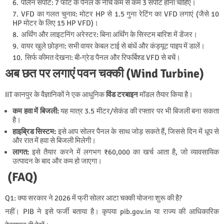
पर्लिन सपोर्ट: 7 फीट के पैनल के नीचे कम से कम 3 सपोर्ट होना चाहिए।
VFD का गलत चुनाव: मोटर HP से 1.5 गुना रेटिंग का VFD लगाएं (जैसे 10
HP मोटर के लिए 15 HP VFD)।
अर्थिंग और लाइटनिंग अरेस्टर: बिना अर्थिंग के सिस्टम बारिश में डेंजर।
वायर खुले छोड़ना: सभी वायर केबल टाई से बांधें और कंड्यूट पाइप में डालें।
सिर्फ कीमत देखना: बी-ग्रेड पैनल और रिफर्बिश्ड VFD से बचें।
अब छत पर लगाएं पवन चक्की (Wind Turbine)
IIT कानपुर के वैज्ञानिकों ने एक आधुनिक
विंड टरबाइन
मॉडल तैयार किया है।
कम हवा में बिजली:
यह मात्र 3.5 मीटर/सेकंड की रफ्तार पर भी बिजली बना सकता
है।
हाइब्रिड सिस्टम:
इसे आप सोलर पैनल के साथ जोड़ सकते हैं, जिससे दिन में धूप से
और रात में हवा से बिजली मिलेगी।
लागत:
इसे तैयार करने में लगभग ₹60,000 का खर्च आता है, जो व्यावसायिक
उत्पादन के बाद और कम हो जाएगा।
(FAQ)
Q1: क्या सरकार ने 2026 में फ्री सोलर आटा चक्की योजना शुरू की है?
नहीं। PIB ने इसे फर्जी बताया है। कृपया
pib.gov.in
या राज्य की आधिकारिक