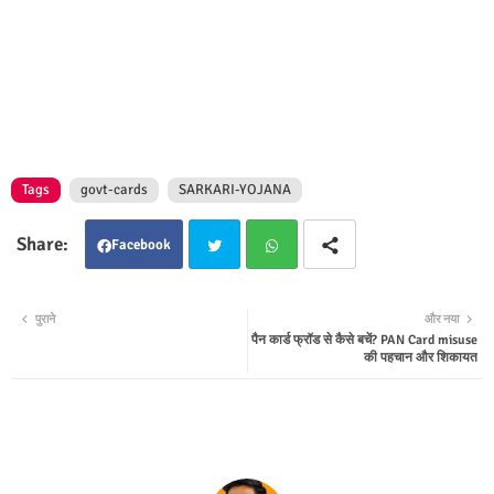
Tags
govt-cards
SARKARI-YOJANA
Facebook
Twit
Wha
पुराने
और नया
पैन कार्ड फ्रॉड से कैसे बचें? PAN Card misuse
ter
tsap
की पहचान और शिकायत
p