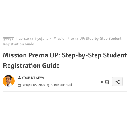
मुख्यपृष्ठ
up-sarkari-yojana
Mission Prerna UP: Step-by-Step Student
Registration Guide
Mission Prerna UP: Step-by-Step Student
Registration Guide
person
YOUR DT SEVA
share
0
अक्टूबर 03, 2024
9 minute read