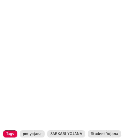
Tags
pm-yojana
SARKARI-YOJANA
Student-Yojana