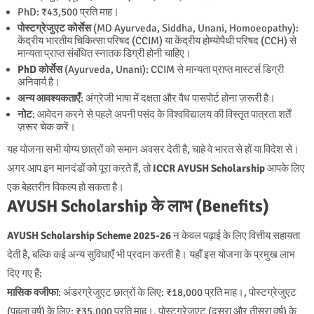
PhD: ₹43,500 प्रति माह।
पोस्टग्रेजुएट कोर्सेस
(MD Ayurveda, Siddha, Unani, Homoeopathy):
केंद्रीय भारतीय चिकित्सा परिषद (CCIM) या केंद्रीय होम्योपैथी परिषद (CCH) से
मान्यता प्राप्त संबंधित स्नातक डिग्री होनी चाहिए।
PhD कोर्सेस
(Ayurveda, Unani): CCIM से मान्यता प्राप्त मास्टर्स डिग्री
अनिवार्य है।
अन्य आवश्यकताएँ
: अंग्रेजी भाषा में दक्षता और वैध पासपोर्ट होना ज़रूरी है।
नोट
: आवेदन करने से पहले अपनी पसंद के विश्वविद्यालय की विस्तृत पात्रता शर्तें
ज़रूर चेक करें।
यह योजना सभी योग्य छात्रों को समान अवसर देती है, चाहे वे भारत से हों या विदेश से।
अगर आप इन मानदंडों को पूरा करते हैं, तो
ICCR AYUSH Scholarship
आपके लिए
एक बेहतरीन विकल्प हो सकता है।
AYUSH Scholarship के लाभ (Benefits)
AYUSH Scholarship Scheme 2025-26
न केवल पढ़ाई के लिए वित्तीय सहायता
देती है, बल्कि कई अन्य सुविधाएँ भी प्रदान करती है। यहाँ इस योजना के प्रमुख लाभ
दिए गए हैं:
मासिक वजीफा
: अंडरग्रेजुएट छात्रों के लिए: ₹18,000 प्रति माह।, पोस्टग्रेजुएट
(पहला वर्ष) के लिए: ₹35,000 प्रति माह।, पोस्टग्रेजुएट (दूसरा और तीसरा वर्ष) के