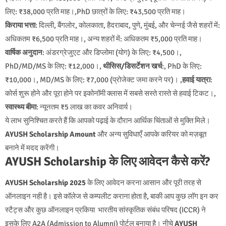
लिए: ₹38,000 प्रति माह।,PhD छात्रों के लिए: ₹43,500 प्रति माह।
किराया भत्ता
: दिल्ली, बैंगलोर, कोलकाता, हैदराबाद, पुणे, मुंबई, और चेन्नई जैसे शहरों में:
अधिकतम ₹6,500 प्रति माह।, अन्य शहरों में: अधिकतम ₹5,000 प्रति माह।
वार्षिक अनुदान
: अंडरग्रेजुएट और डिप्लोमा (योग) के लिए: ₹4,500।,
PhD/MD/MS के लिए: ₹12,000।,
थीसिस/डिसर्टेशन खर्च
:, PhD के लिए:
₹10,000।, MD/MS के लिए: ₹7,000 (प्रोजेक्ट जमा करने पर)। ,
हवाई यात्रा
:
कोर्स शुरू होने और पूरा होने पर इकोनॉमी क्लास में सबसे सस्ते रास्ते से हवाई टिकट।,
स्वास्थ्य बीमा
: न्यूनतम ₹5 लाख का कवर अनिवार्य।
ये लाभ सुनिश्चित करते हैं कि आपको पढ़ाई के दौरान आर्थिक चिंताओं से मुक्ति मिले।
AYUSH Scholarship Amount
और अन्य सुविधाएँ आपके करियर को मज़बूत
बनाने में मदद करेंगी।
AYUSH Scholarship के लिए आवेदन कैसे करें?
AYUSH Scholarship 2025
के लिए आवेदन करना आसान और पूरी तरह से
ऑनलाइन नही है। इसे कॉलेज से कम्पलीट कराना होता है, बाकी आप कुछ लॉग इन कर
स्टैट्स और कुछ ऑनलाइन प्रकिया भारतीय सांस्कृतिक संबंध परिषद (ICCR) ने
इसके लिए A2A (Admission to Alumni) पोर्टल बनाया है। नीचे
AYUSH