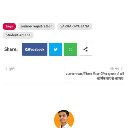
Tags
online-registration
SARKARI-YOJANA
Student-Yojana
Facebook
Twit
Wha
पुराने
और नया
7 आसान फाइनेंशियल टिप्स: पैसिव इनकम से बनें
ter
tsap
आर्थिक रूप से आजाद!
p