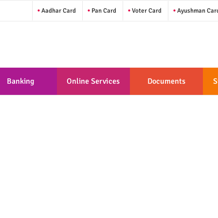
Aadhar Card
Pan Card
Voter Card
Ayushman Car
Banking
Online Services
Documents
S