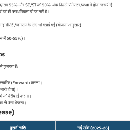
 न्यूनतम 55% और SC/ST को 50% अंक पिछले सेमेस्टर/कक्षा में होना जरूरी है।
रों को ही प्राथमिकता दी जा रही है।
माइनॉरिटी/जनरल के लिए भी बढ़ाई गई (योजना अनुसार)।
ोर्स में 50-55%)।
ps
े गुजरता है:
 अग्रसारित (Forward) करना।
जारी होना)।
र्म को वेरीफाई करना।
यम से पैसा भेजना।
ease)
पुरानी राशि
नई राशि (2025-26)