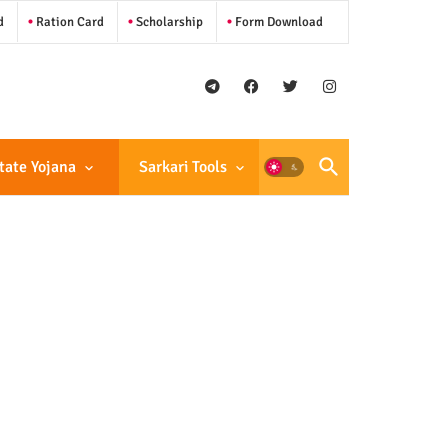
d
Ration Card
Scholarship
Form Download
tate Yojana
Sarkari Tools