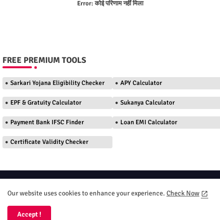
Error:
कोई परिणाम नहीं मिला
FREE PREMIUM TOOLS
Sarkari Yojana Eligibility Checker
APY Calculator
EPF & Gratuity Calculator
Sukanya Calculator
Payment Bank IFSC Finder
Loan EMI Calculator
Certificate Validity Checker
Home
About
Contact us
Privacy Policy
Our website uses cookies to enhance your experience.
Check Now
Terms and Conditions
DMC
Accept !
All Right Reserved Your DT Seva 2026 Copyright ©