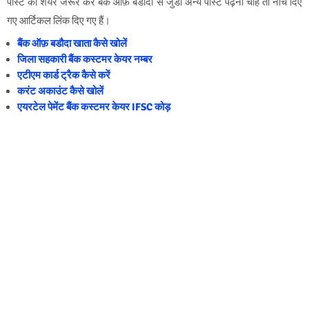
पोस्ट को शेयर जरूर करें बैंक ऑफ़ बडौदा से जुडी अन्य पोस्ट पढ़ना चाहें तो नीचे दिए
गए आर्टिकल लिंक दिए गए हैं।
बैंक ऑफ़ बडौदा खाता कैसे खोलें
जिला सहकारी बैंक कस्टमर केयर नम्बर
एटीएम कार्ड ट्रैक कैसे करें
करंट अकाउंट कैसे खोलें
एयरटेल पेमेंट बैंक कस्टमर केयर IFSC कोड़