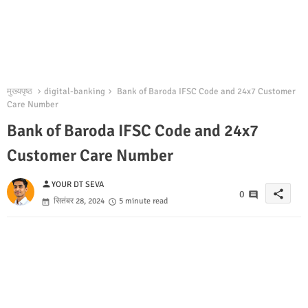
मुख्यपृष्ठ
digital-banking
Bank of Baroda IFSC Code and 24x7 Customer
Care Number
Bank of Baroda IFSC Code and 24x7
Customer Care Number
person
YOUR DT SEVA
share
0
सितंबर 28, 2024
5 minute read