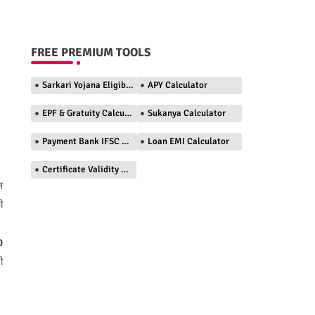
FREE PREMIUM TOOLS
Sarkari Yojana Eligibility Checker
APY Calculator
EPF & Gratuity Calculator
Sukanya Calculator
Payment Bank IFSC Finder
Loan EMI Calculator
Certificate Validity Checker
स
ी
0
ी