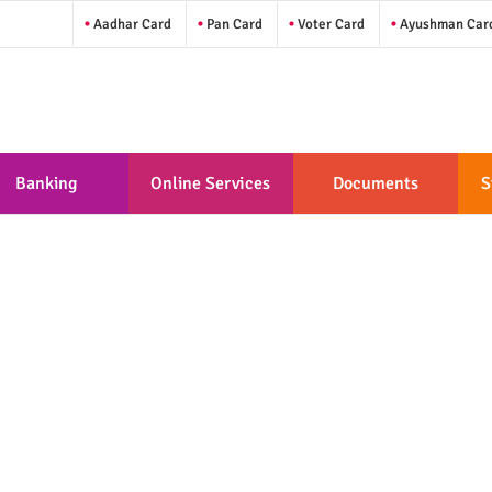
Aadhar Card
Pan Card
Voter Card
Ayushman Car
Banking
Online Services
Documents
S