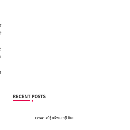
क
ो
र
म
ा
RECENT POSTS
Error:
कोई परिणाम नहीं मिला