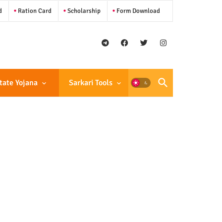
d
Ration Card
Scholarship
Form Download
tate Yojana
Sarkari Tools