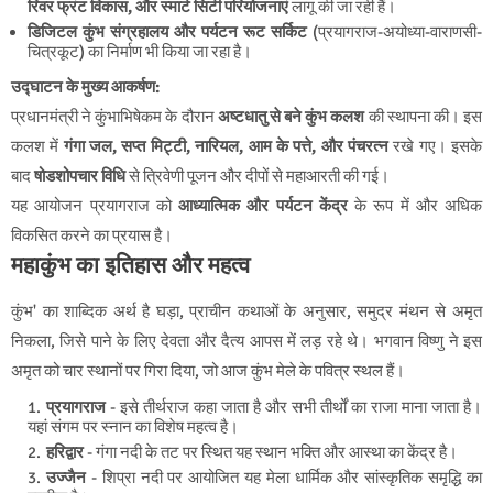
रिवर फ्रंट विकास, और स्मार्ट सिटी परियोजनाएं
लागू की जा रही हैं।
डिजिटल कुंभ संग्रहालय और पर्यटन रूट सर्किट
(प्रयागराज-अयोध्या-वाराणसी-
चित्रकूट) का निर्माण भी किया जा रहा है।
उद्घाटन के मुख्य आकर्षण:
प्रधानमंत्री ने कुंभाभिषेकम के दौरान
अष्टधातु से बने कुंभ कलश
की स्थापना की। इस
कलश में
गंगा जल, सप्त मिट्टी, नारियल, आम के पत्ते, और पंचरत्न
रखे गए। इसके
बाद
षोडशोपचार विधि
से त्रिवेणी पूजन और दीपों से महाआरती की गई।
यह आयोजन प्रयागराज को
आध्यात्मिक और पर्यटन केंद्र
के रूप में और अधिक
विकसित करने का प्रयास है।
महाकुंभ का इतिहास और महत्व
कुंभ' का शाब्दिक अर्थ है घड़ा, प्राचीन कथाओं के अनुसार, समुद्र मंथन से अमृत
निकला, जिसे पाने के लिए देवता और दैत्य आपस में लड़ रहे थे। भगवान विष्णु ने इस
अमृत को चार स्थानों पर गिरा दिया, जो आज कुंभ मेले के पवित्र स्थल हैं।
प्रयागराज
- इसे तीर्थराज कहा जाता है और सभी तीर्थों का राजा माना जाता है।
यहां संगम पर स्नान का विशेष महत्व है।
हरिद्वार
- गंगा नदी के तट पर स्थित यह स्थान भक्ति और आस्था का केंद्र है।
उज्जैन
- शिप्रा नदी पर आयोजित यह मेला धार्मिक और सांस्कृतिक समृद्धि का