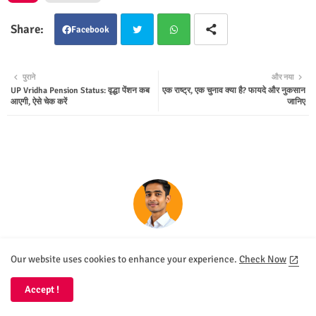
Facebook
Twit
Wha
पुराने
और नया
UP Vridha Pension Status: वृद्धा पेंशन कब
एक राष्ट्र, एक चुनाव क्या है? फायदे और नुकसान
ter
tsap
आएगी, ऐसे चेक करें
जानिए
p
YOUR DT SEVA
Our website uses cookies to enhance your experience.
Check Now
हरी, पिछले 5 वर्षों से Your DT Seva के माध्यम से पाठकों को सरकारी योजनाओं, बैंकिंग और
ऑनलाइन सेवाओं पर अपनी विशेषज्ञता साझा करते हैं। हम आपको इन विषयों की गहरी और
सटीक जानकारी देते हैं ताकि आप डिजिटल सेवाओं का सही उपयोग कर सकें।
Accept !