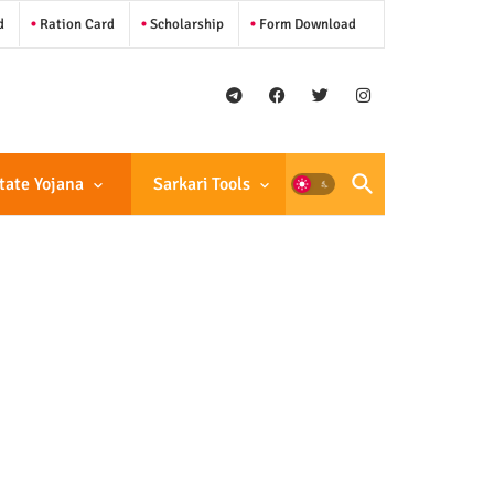
d
Ration Card
Scholarship
Form Download
tate Yojana
Sarkari Tools