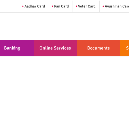
Aadhar Card
Pan Card
Voter Card
Ayushman Car
Banking
Online Services
Documents
S