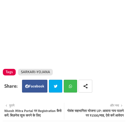
Tags
SARKARI-YOJANA
Facebook
Twit
Wha
पुराने
और नया
Nivesh Mitra Portal पर Registration कैसे
गोवंश सहभागिता योजना UP: आवारा गाय पालने
ter
tsap
करें: बिज़नेस शुरू करने के लिए
पर ₹1500/माह, ऐसे करें आवेदन
p