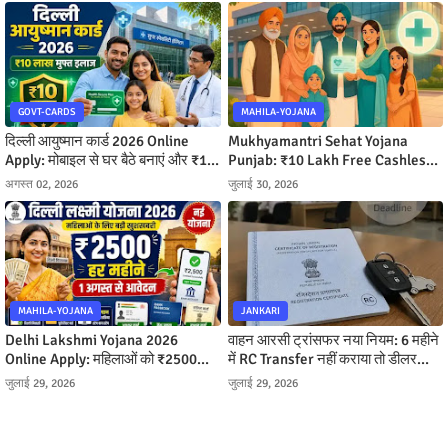
GOVT-CARDS
MAHILA-YOJANA
दिल्ली आयुष्मान कार्ड 2026 Online
Mukhyamantri Sehat Yojana
Apply: मोबाइल से घर बैठे बनाएं और ₹10
Punjab: ₹10 Lakh Free Cashless
लाख तक मुफ्त इलाज पाएं
Ilaj Kaise Milega
अगस्त 02, 2026
जुलाई 30, 2026
MAHILA-YOJANA
JANKARI
Delhi Lakshmi Yojana 2026
वाहन आरसी ट्रांसफर नया नियम: 6 महीने
Online Apply: महिलाओं को ₹2500
में RC Transfer नहीं कराया तो डीलर
महीना, ऐसे करें आवेदन
बनेगा मालिक, जानें पूरी प्रक्रिया
जुलाई 29, 2026
जुलाई 29, 2026