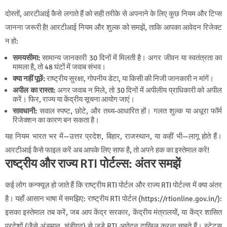
दोस्तों, आरटीआई कैसे लगाते हैं को सही तरीके से अपनाने के लिए कुछ नियम और टिप्स
जानना जरूरी है! आरटीआई नियम और शुल्क को समझें, ताकि आपका आवेदन रिजेक्ट
न हो:
समयसीमा:
सामान्य जानकारी 30 दिनों में मिलती है। अगर जीवन या स्वतंत्रता का
मामला है, तो 48 घंटों में जवाब संभव।
क्या नहीं पूछें:
राष्ट्रीय सुरक्षा, गोपनीय डेटा, या किसी की निजी जानकारी न मांगें।
अपील का रास्ता:
अगर जवाब न मिले, तो 30 दिनों में अपीलीय प्राधिकारी को अपील
करें। फिर, राज्य या केंद्रीय सूचना आयोग जाएं।
सावधानी:
सवाल स्पष्ट, छोटे, और तथ्य-आधारित हों। गलत शुल्क या अधूरा फॉर्म
रिजेक्शन का कारण बन सकता है।
यह नियम भारत भर में—उत्तर प्रदेश, बिहार, राजस्थान, या कहीं भी—लागू होते हैं।
आरटीआई कैसे फाइल करें अब आपके लिए साफ है, तो अपने हक का इस्तेमाल करें!
राष्ट्रीय और राज्य RTI पोर्टल्स: अंतर समझें
कई लोग कन्फ्यूज़ हो जाते हैं कि राष्ट्रीय RTI पोर्टल और राज्य RTI पोर्टल्स में क्या अंतर
है। यहाँ आसान भाषा में समझिए: राष्ट्रीय RTI पोर्टल (https://rtionline.gov.in/):
इसका इस्तेमाल तब करें, जब आप केंद्र सरकार, केंद्रीय मंत्रालयों, या केंद्र शासित
प्रदेशों (जैसे अंडमान, चंडीगढ़) से जुड़े RTI आवेदन दाखिल करना चाहते हैं। स्टेटस